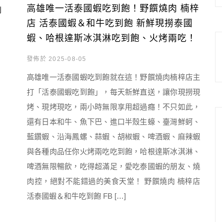
高雄唯一活泰國蝦吃到飽！野饌燒肉 楠梓
店 活泰國蝦＆和牛吃到飽 新鮮現撈泰國
蝦、哈根達斯冰淇淋吃到飽、火烤兩吃！
發佈於 2025-08-05
高雄唯一活泰國蝦吃到飽就在這！野饌燒肉楠梓店主
打「活泰國蝦吃到飽」，每天新鮮直送，讓你現撈現
烤、現烤現吃，兩小時無限享用超過癮！不只如此，
還有日本和牛、魚下巴、進口半殼生蠔、臺灣鮮蚵、
藍鑽蝦、沿海鳳螺、蒜蝦、胡椒蝦、啤酒蝦、麻辣蝦
與各種肉品任你火烤兩吃吃到飽，哈根達斯冰淇淋、
啤酒無限暢飲，吃得超滿足，愛吃泰國蝦的朋友、燒
肉控，絕對不能錯過的美食天堂！ 野饌燒肉 楠梓店
活泰國蝦＆和牛吃到飽 FB […]