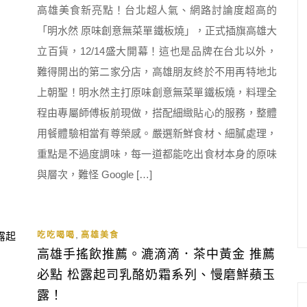
高雄美食新亮點！台北超人氣、網路討論度超高的
「明水然 原味創意無菜單鐵板燒」，正式插旗高雄大
立百貨，12/14盛大開幕！這也是品牌在台北以外，
難得開出的第二家分店，高雄朋友終於不用再特地北
上朝聖！明水然主打原味創意無菜單鐵板燒，料理全
程由專屬師傅板前現做，搭配細緻貼心的服務，整體
用餐體驗相當有尊榮感。嚴選新鮮食材、細膩處理，
重點是不過度調味，每一道都能吃出食材本身的原味
與層次，難怪 Google […]
,
吃吃喝喝
高雄美食
高雄手搖飲推薦。漉滴滴．茶中黃金 推薦
必點 松露起司乳酪奶霜系列、慢磨鮮蘋玉
露！