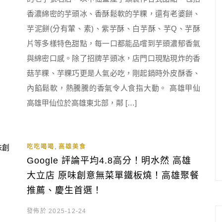
香濃綿密的芋頭冰、香酥鬆軟的芋粿，還有老婆餅、
芋泥餅(分有葷、素)、紫芋酥、白芋酥、芋Q、芋酥
片等多樣特色甜點，每一口都能品嚐到芋頭濃郁香氣
與綿密口感。除了招牌芋頭冰，店門口現點現炸的香
菇芋粿、芋粿巧更是人氣必吃，剛起鍋時外皮酥香、
內餡鬆軟，熱騰騰的香氣令人食指大動。 高雄甲仙
高雄甲仙位於高雄東北部，鄰 […]
,
吃吃喝喝
高雄美食
Google 評論平均4.8高分！明水然 高雄
大立店 原味創意無菜單鐵板燒！高雄聚餐
推薦、慶生首選！
發佈於 2025-12-24