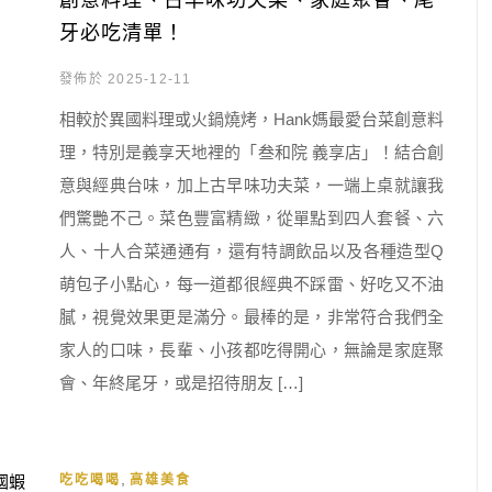
創意料理、古早味功夫菜、家庭聚會、尾
牙必吃清單！
發佈於 2025-12-11
相較於異國料理或火鍋燒烤，Hank媽最愛台菜創意料
理，特別是義享天地裡的「叁和院 義享店」！結合創
意與經典台味，加上古早味功夫菜，一端上桌就讓我
們驚艷不己。菜色豐富精緻，從單點到四人套餐、六
人、十人合菜通通有，還有特調飲品以及各種造型Q
萌包子小點心，每一道都很經典不踩雷、好吃又不油
膩，視覺效果更是滿分。最棒的是，非常符合我們全
家人的口味，長輩、小孩都吃得開心，無論是家庭聚
會、年終尾牙，或是招待朋友 […]
,
吃吃喝喝
高雄美食