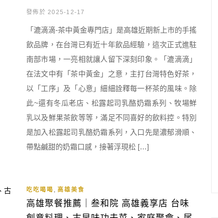
發佈於 2025-12-17
「漉滴滴-茶中黃金專門店」是高雄近期新上市的手搖
飲品牌，在台灣已有近十年飲品經驗，這次正式進駐
南部市場，一亮相就讓人留下深刻印象。「漉滴滴」
在法文中有「茶中黃金」之意，主打台灣特色好茶，
以「工序」及「心意」細細詮釋每一杯茶的風味。除
此~還有冬瓜老店、松露起司乳酪奶霜系列、牧場鮮
乳以及鮮果茶飲等等，滿足不同喜好的飲料控。特別
是加入松露起司乳酪奶霜系列，入口先是濃郁滑順、
帶點鹹甜的奶霜口感，接著浮現松 […]
,
吃吃喝喝
高雄美食
高雄聚餐推薦｜叁和院 高雄義享店 台味