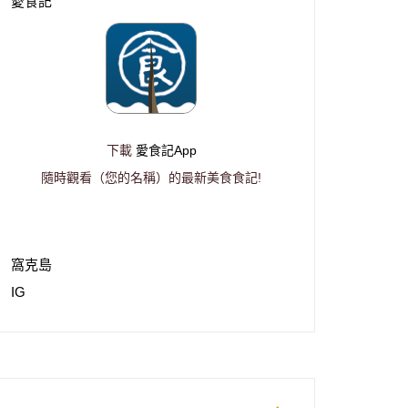
愛食記
下載
愛食記App
隨時觀看（您的名稱）的最新美食食記!
窩克島
IG