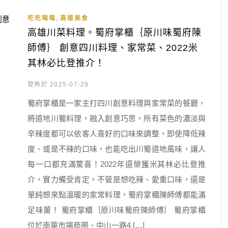
,
吃吃喝喝
高雄美食
高雄川菜料理。蜀府掌櫃｛原川味蜀府陳
師傅｝ 創意四川料理、家常菜、2022米
其林必比登推介！
發佈於 2025-07-29
蜀府掌櫃是一家主打四川創意料理與家常菜的餐廳，
將道地川蜀料理，融入創意巧思，所有菜色的濃淡與
辛辣度都可以依客人喜好的口味來調整，即使降低辣
度、或是不辣的口味，也能吃出川蜀道地風味，讓人
每一口都充滿驚喜！2022年還榮獲米其林必比登推
介，實力備受肯定。不管是想吃辣、愛重口味，還是
單純想來點溫暖的家常料理，蜀府掌櫃陳師傅都能滿
足味蕾！ 蜀府掌櫃｛原川味蜀府陳師傅｝ 蜀府掌櫃
位於南華市場商圈、中山一路4 […]