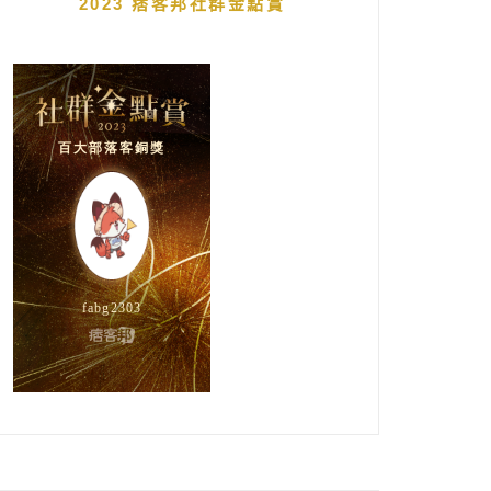
2023 痞客邦社群金點賞