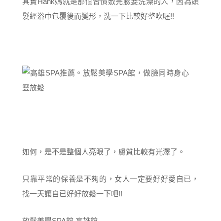
其實Hank媽就是那個習慣敷完臉要洗澡的人，因為頭
髮經浴巾包覆後而變形，洗一下比較好整吹喔!!
如何，是不是整個人亮眼了，膚質比較有光澤了。
只靠平常的保養是不夠的，女人一定要好好愛自已，
找一天讓自已好好放鬆一下吧!!
放鬆美學SPA館 高雄館