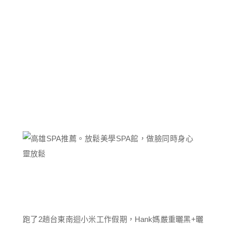
跑了2趟台東南迴小米工作假期，Hank媽嚴重曬黑+曬