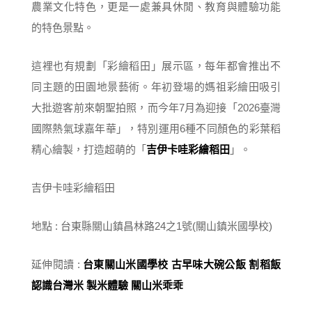
農業文化特色，更是一處兼具休閒、教育與體驗功能
的特色景點。
這裡也有規劃「彩繪稻田」展示區，每年都會推出不
同主題的田園地景藝術。年初登場的媽祖彩繪田吸引
大批遊客前來朝聖拍照，而今年7月為迎接「2026臺灣
國際熱氣球嘉年華」，特別運用6種不同顏色的彩葉稻
精心繪製，打造超萌的「
吉伊卡哇彩繪稻田
」。
吉伊卡哇彩繪稻田
地點 : 台東縣關山鎮昌林路24之1號(關山鎮米國學校)
延伸閱讀 :
台東關山米國學校 古早味大碗公飯 割稻飯
認識台灣米 製米體驗 關山米乖乖