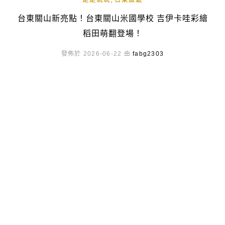
走走玩玩
台東旅遊
台東關山新亮點！台東關山米國學校 吉伊卡哇彩繪
稻田萌翻登場！
發佈於 2026-06-22 由
fabg2303