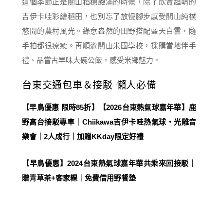
這個季節正是關山稻穗飽滿的時候，除了欣賞超萌的
吉伊卡哇彩繪稻田，也別忘了放慢腳步感受關山純樸
悠閒的農村風光。綠意盎然的田野搭配藍天白雲，隨
手拍都很療癒。再順遊關山米國學校，採購當地伴手
禮、品嘗古早味大碗公飯，感受米鄉魅力。
台東交通包車＆接駁 懶人必備
【早鳥優惠 限時85折】【2026台東熱氣球嘉年華】鹿
野高台接駁專車｜Chiikawa吉伊卡哇熱氣球・光雕音
樂會｜2人成行｜加贈KKday限定好禮
【早鳥優惠】2024台東熱氣球嘉年華共乘來回接駁｜
贈青草茶+客家粿｜免費借用野餐墊