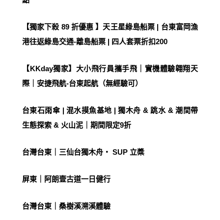
【獨家下殺 89 折優惠 】天王星綠島船票 | 台東富岡漁
港往返綠島交通-離島船票 | 四人套票折扣200
【KKday獨家】大小飛行員攜手飛｜實機體驗翱翔天
際｜安捷飛航-台東起航（無經驗可）
台東石雨傘 | 混水摸魚基地 | 獨木舟 & 跳水 & 潮間帶
生態探索 & 火山泥｜期間限定9折
台灣台東｜三仙台獨木舟・ SUP 立槳
屏東｜阿朗壹古道一日健行
台灣台東｜桑樹溪溯溪體驗