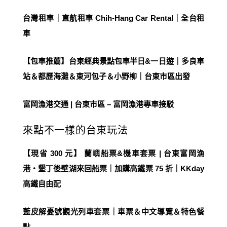
台灣租車｜直航租車 Chih-Hang Car Rental｜全台租
車
【包車推薦】台東經典景點包車半日&一日遊｜多良車
站＆都歷海灘＆東河包子＆小野柳｜台東市區出發
富岡漁港交通 | 台東市區 – 富岡漁港專車接駁
來點不一樣的台東玩法
【現省 300 元】 蘭嶼船票&機車套票 | 台東富岡漁
港・墾丁後壁湖來回船票｜加購高鐵票 75 折｜KKday
高鐵自由配
藍皮解憂號觀光列車套票｜車票＆中文導覽＆特色餐
點