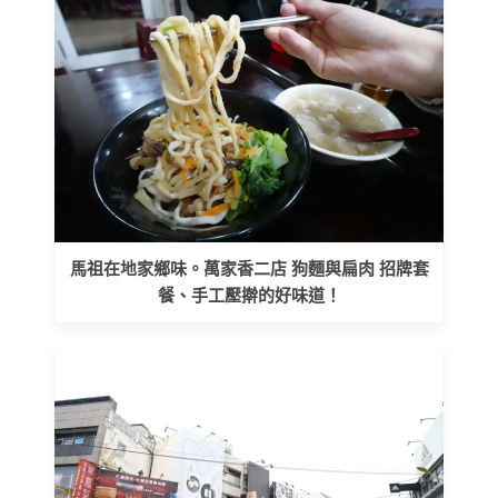
馬祖在地家鄉味。萬家香二店 狗麵與扁肉 招牌套
餐、手工壓擀的好味道！