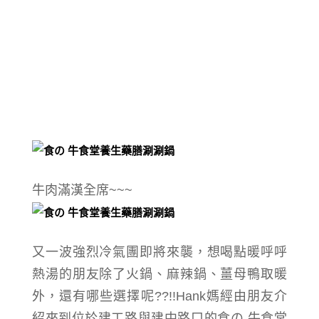
牛肉滿漢全席~~~
又一波強烈冷氣團即將來襲，
想喝點暖呼呼
熱湯的朋友
除了火鍋、麻辣鍋、薑母鴨取暖
外，還有哪些選擇呢??!!Hank媽經由朋友介
紹來到位於建工路與建中路口的食の 牛食堂