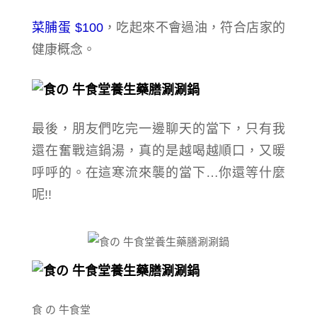
菜脯蛋 $100
，吃起來不會過油，符合店家的
健康概念。
最後，朋友們吃完一邊聊天的當下，只有我
還在奮戰這鍋湯，真的是越喝越順口，又暖
呼呼的。在這寒流來襲的當下…你還等什麼
呢!!
食 の 牛食堂