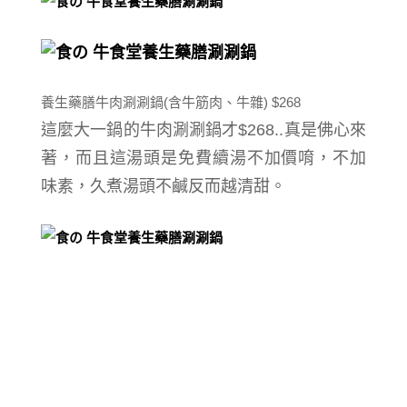
養生藥膳牛肉涮涮鍋(含牛筋肉、牛雜) $268
這麼大一鍋的牛肉
涮涮鍋
才$268..真是佛心來
著，而且這湯頭是免費續湯不加價唷，不加
味素，久煮湯頭不鹹反而越清甜。