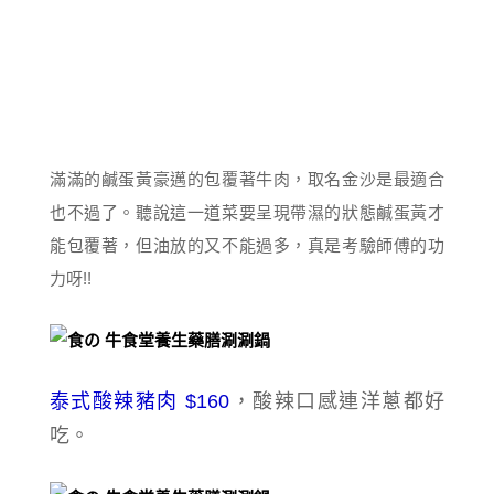
滿滿的鹹蛋黃豪邁的包覆著牛肉，取名金沙是最適合
也不過了。聽說這一道菜要
呈現帶濕的狀態鹹蛋黃才
能包覆著，但油放的又不能過多，真
是考驗師傅的功
力呀!!
泰式酸辣豬肉 $160
，酸辣口感連洋蔥都好
吃。