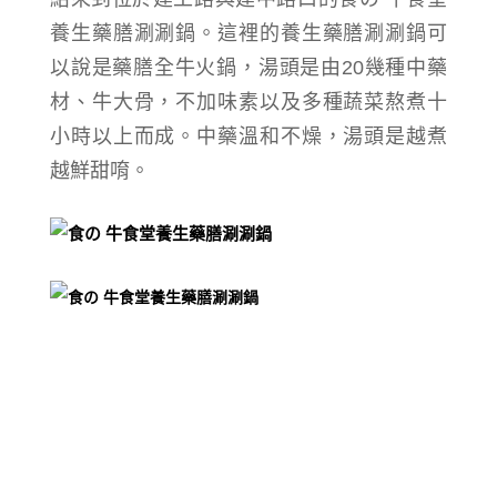
養生藥膳涮涮鍋。這裡的
養生藥膳涮涮鍋可
以說是
藥膳
全牛火鍋，
湯頭是
由20幾種中藥
材、牛大骨，不加味素以
及多種蔬菜熬煮十
小時以上而成。
中藥溫和不燥，湯頭是
越煮
越鮮甜唷。