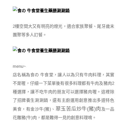
2樓空間大又有明亮的燈光，適合家族聚餐、尾牙歲末
團聚等多人訂餐。
menu~
店名稱為食の 牛食堂，讓人以為只有牛肉料理，其實
不是喔，仔細一下菜單後有很多料理都有牛肉及豬肉2
種選擇，讓不吃牛肉的朋友可以選擇豬肉喔。這裡除
了招牌養生涮涮鍋，還有主廚運用創意推出多道特色
翠玉苦瓜炒牛(豬)肉
美食，有金沙牛(豬)、
及一品
花雕豬(牛)肉，都是難得一見的創意料理唷。