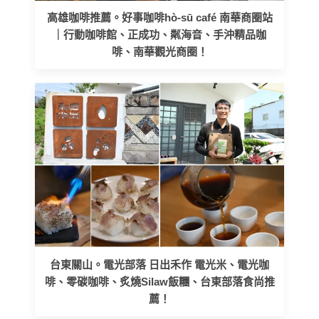
高雄咖啡推薦。好事咖啡hò-sū café 南華商圈站
｜行動咖啡館、正成功、粼海音、手沖精品咖
啡、南華觀光商圈！
台東關山。電光部落 日出禾作 電光米、電光咖
啡、零碳咖啡、炙燒Silaw飯糰、台東部落食尚推
薦！