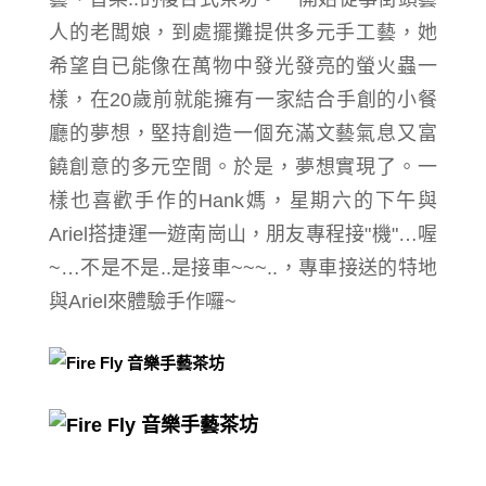
人
的
老闆娘
，到處擺攤提供多元手工藝，她
希望自已能像在萬物中發光發亮的
螢火蟲一
樣，
在20歲前就能擁有一家結合手創的小餐
廳的夢想，
堅持創造一個充滿文藝氣息又富
饒創意的多元空間。
於是，夢想實現了。
一
樣也
喜歡手作的Hank媽，
星期六的下午與
Ariel搭捷運一遊南崗山，朋友專程接"機"…喔
~…不是不是..是接車~~~..，專車接送的特地
與Ariel來體驗手作囉~