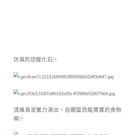
仿真的恐龍化石!!
清維真是奮力演出，自願當恐龍寶寶的食物
啊!!