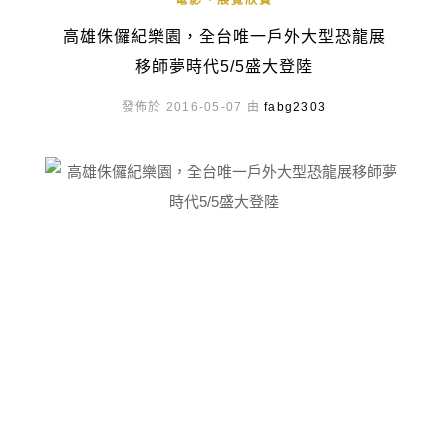
電影、展覽欣賞
高雄侏儸紀樂園，全台唯一戶外大型恐龍展
移師夢時代5/5盛大登陸
發佈於 2016-05-07 由
fabg2303