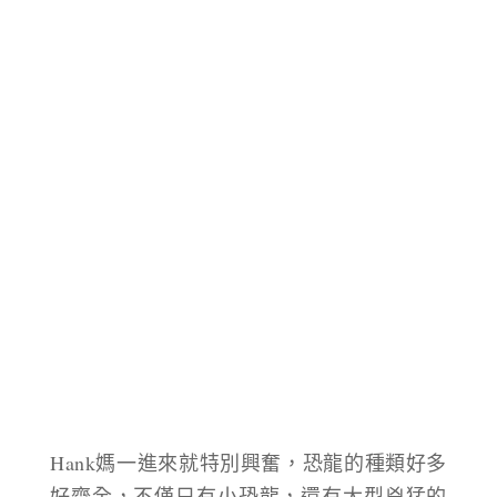
Hank媽一進來就特別興奮，恐龍的種類好多
好齊全，不僅只有小恐龍，還有大型兇猛的