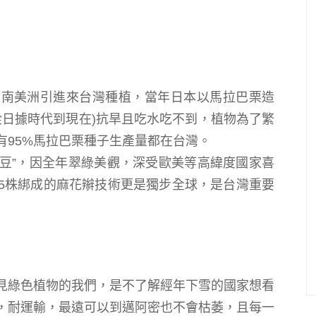
從
南美洲引進來台灣種植，
當年日本以
馬拉巴栗造
從日據時代到現在)抗旱且吃水吃不到，植物為了繁
95%
馬拉巴栗
種子生產量都在台灣。
豆”，
因全年翠綠美觀，深受歐美等高緯度國家喜
5株綁成的麻花辮技術更是獨步全球，
是台灣重要
見綠色植物的我們，是不了解
經年下雪的國家想看
，
耐運輸，最遠可以到邁阿密也不會枯萎，且每一