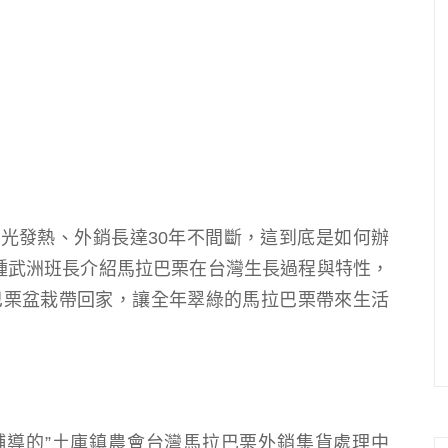
發光發熱
、外銷長達30年不間斷，這到底是如何辦
鍾武洲班長介紹
馬拉巴栗在台灣生長過程與特性，
巴栗盆栽帶回家，讓
全年翠綠的
馬拉巴栗帶來生活
輔導的”土庫鎮農會台灣馬拉巴栗外銷集貨處理中