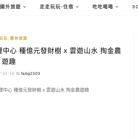
國外旅遊
走走玩玩-住宿
吃吃喝喝
3
,
玩玩
雲林旅遊
心 種億元發財樹 x 雲遊山水 掏金農
遊趣
-01-16 由
fabg2303