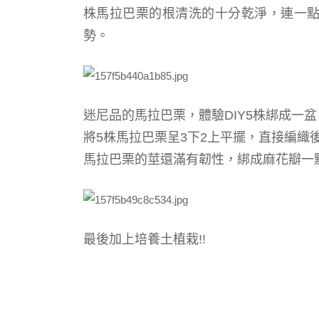
株
馬拉巴栗的
根清洗的十分乾淨，連一
勢。
迷尼品的馬拉巴栗，體驗DIY5株綁成一盆
將5株馬拉巴栗呈3下2上平擺，直接編織
馬拉巴栗的莖還滿有韌性，綁成麻花瓣一
最後加上培養土植栽!!