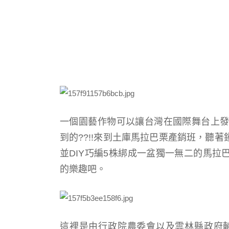
一個園藝作物可以讓
台灣在國際舞台上
到的??!!來到土庫
馬拉巴栗產銷班
，聽著
並DIY巧編
5株綁成
一盆獨一無二的馬拉
的樂趣吧。
這裡是由行政院農委會以及雲林縣政府