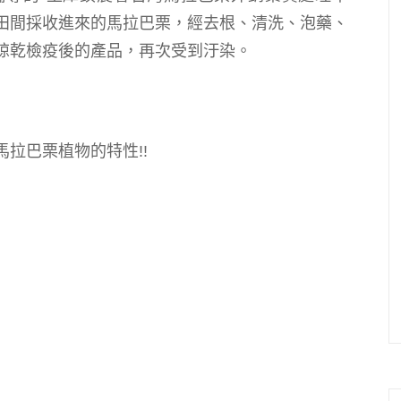
田間採收
進來的馬拉巴栗
，
經去根、清洗、泡藥、
晾乾檢疫後的產品，再次受到汙染。
馬拉巴栗植物的特性!!