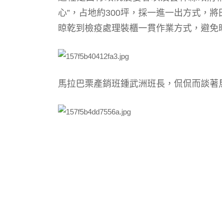
心”，
占地約300坪，
採一進一出方式，
將
晾乾
到檢疫處理裝櫃
一貫作業方式，避免
馬拉巴栗產銷班
鍾武洲班長，侃侃而談著