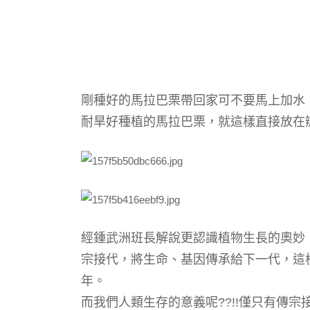
剛種好的
馬拉巴栗帶回家可不要馬上加水，
耐旱好種植的
馬拉巴栗，就這樣直接放在
經鍾武洲班長解說更認識植物生長的奧妙
宗接代，將生命、基因傳承給下一代，這
年。
而我們人類生存的意義呢??!!僅只有
傳宗接