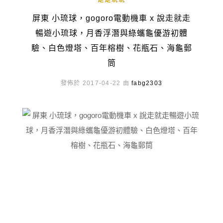
走走玩玩
屏東 小琉球，gogoro電動機車 x 說走就走
暢遊小琉球，月香浮潛與綠蠵龜優游初體
驗、白色燈塔、百年榕樹、花瓶石、海龜郵
筒
發佈於 2017-04-22 由
fabg2303