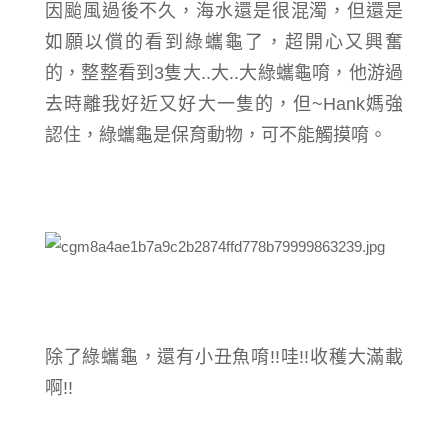
因颱風過後不久，海水還是很混濁，但還是
如願以償的看到綠蠵龜了，超開心又興奮
的，整整看到3隻大..大..大綠蠵龜唷，他游過
去時離我好近又好大一隻的，但~Hank媽強
認住，
綠蠵龜是保育動物，
可不能觸摸唷。
除了綠蠵龜，還有小丑魚唷!!哇!!收穫大滿載
啊!!