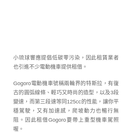
小琉球響應提倡低碳零污染，
因此租賃業者
也引進不少電動機車提供租借。
Gogoro電動機車
號稱
兩輪界的特斯拉
，
有復
古的圓弧線條、輕巧又時尚的造型，以及3段
變速，而第三段速等同125cc的性能，讓你平
穩駕駛，又有加速感，爬坡動力也暢行無
阻。因此租借
Gogoro要帶上重型機車駕照
喔
。