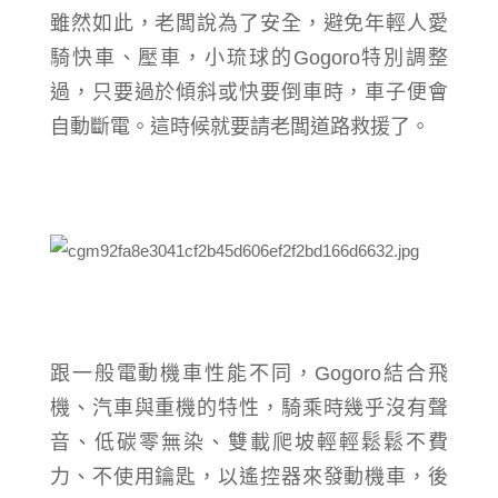
雖然如此，老闆說為了安全，避免年輕人愛
騎快車、壓車，小琉球的Gogoro特別調整
過，只要過於傾斜或快要倒車時，車子便會
自動斷電。這時候就要請老闆道路救援了。
跟一般電動機車性能不同，
Gogoro
結合
飛
機、汽車與重機的特性，
騎乘時幾乎沒有聲
音
、
低碳零無染、
雙載爬坡輕輕鬆鬆
不費
力、
不使用鑰匙，以遙控器來發動機車，
後