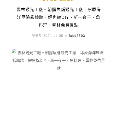
走走玩玩
雲林旅遊
雲林觀光工廠。朝露魚舖觀光工廠｜冰原海
洋歷險彩繪牆、鯉魚旗DIY、新一夜干、魚
料理、雲林免費景點
發佈於 2021-11-05 由
fabg2303