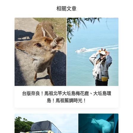
相關文章
台版奈良！馬祖北竿大坵島梅花鹿、大坵島環
島！馬祖藍調時光！