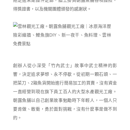
剛走進來是證件走廊，牆上掛買朝露魚舖各項證照、
得獎證書，以及機關團體頒發的感謝狀。
創辦人從小深受「竹內武士」故事中武士精神的影
響，決定追求夢想、永不停歇。從初期一顆石頭、一
把菜刀、2箱魚貨開始進行簡易加工的買賣，沒有資金
一直經營到現在旗下員工百人的大型水產觀光工廠。
朝露魚舖以自己創業故事勉勵時下年輕人，一個人只
要肯做、敢衝，勇於面對挑戰，沒有什麼事是做不到
的。