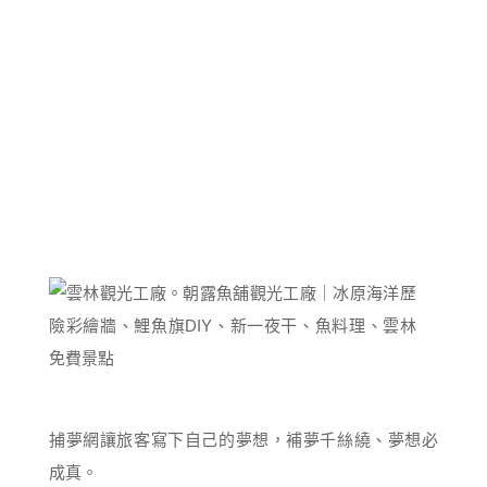
捕夢網讓旅客寫下自己的夢想，補夢千絲繞、夢想必
成真。