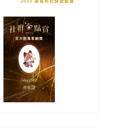
2023 痞客邦社群金點賞