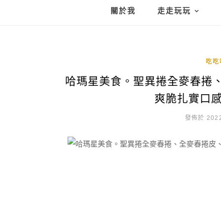
關於我
走走玩玩
吃吃
哈瑪星美食。聖異捲全麥春捲
爽脆扎實口感
發佈於 2022