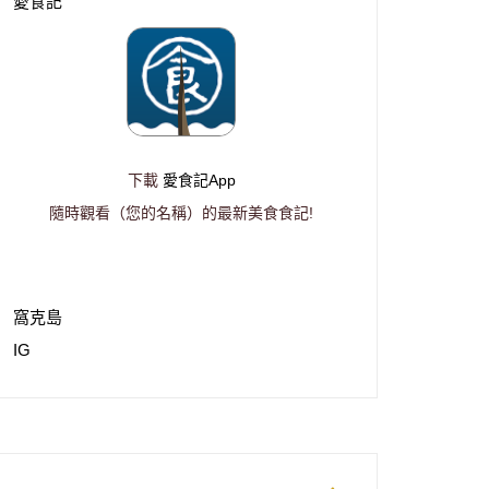
愛食記
下載
愛食記App
隨時觀看（您的名稱）的最新美食食記!
窩克島
IG