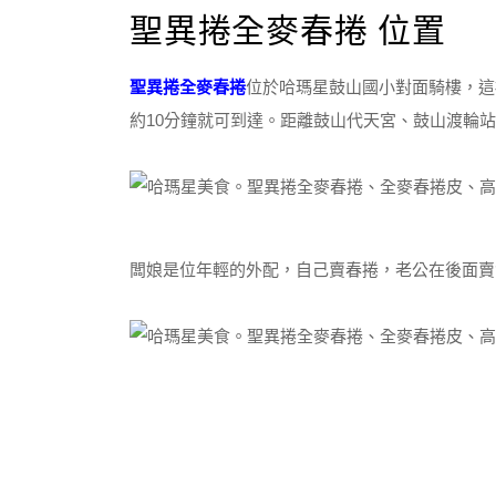
聖異捲全麥春捲 位置
聖異捲全麥春捲
位於哈瑪星鼓山國小對面騎樓，這
約10分鐘就可到達。距離鼓山代天宮、鼓山渡輪
闆娘是位年輕的外配，自己賣春捲，老公在後面賣