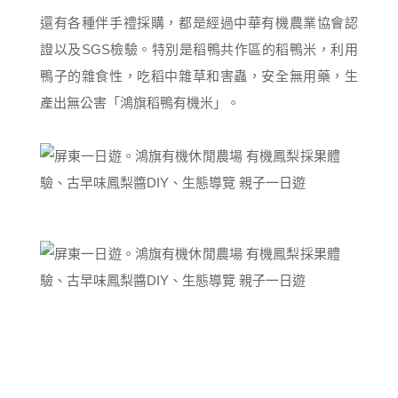
還有各種伴手禮採購，都是經過中華有機農業協會認
證以及SGS檢驗。特別是稻鴨共作區的稻鴨米，利用
鴨子的雜食性，吃稻中雜草和害蟲，安全無用藥，生
產出無公害「鴻旗稻鴨有機米」。