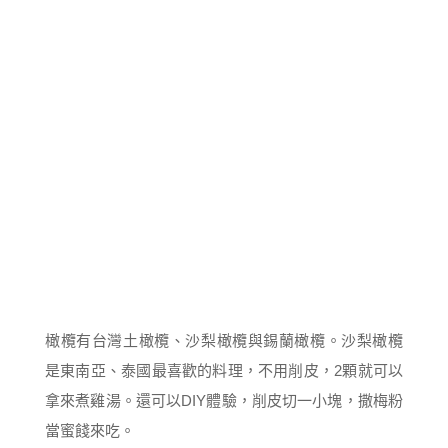
橄欖有台灣土橄欖、沙梨橄欖與錫蘭橄欖。沙梨橄欖
是東南亞、泰國最喜歡的料理，不用削皮，2顆就可以
拿來煮雞湯。還可以DIY體驗，削皮切一小塊，撒梅粉
當蜜餞來吃。