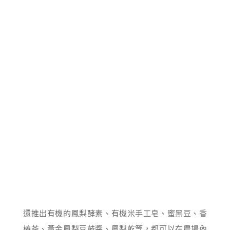
還推出有機的鳳梨酵素、有機米手工皂、蜜黑豆、香
椿茶、黃金鳳梨豆鼓醬、鳳梨乾等，都可以在農場內