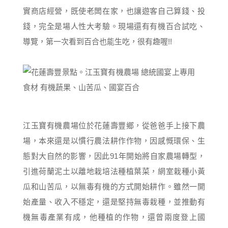
實商店經營，既使老闆在家，也讓遊客自己算錢、投
錢，完全是場人性大考驗。現場還有有機百合試吃、
導覽，第一次看到百合也能生吃，很有趣喔!!
江玉寶有機農場位於花蓮壽豐鄉，從爸爸手上接下農
場，本來還是以慣行農法耕作作物，因感慨環保、生
態對大自然的影響，因此91年開始將自家農場轉型，
引進荷蘭泥土以離地栽培法種植葉菜，網室栽種小黃
瓜和山苦瓜，以無毒有機的方式開始耕作。雖然一開
始產量、收入不穩定，還是堅持無毒栽種，並推動有
機無毒產業有成，他種植的作物，還曾兩度登上國