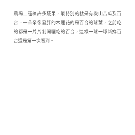
農場上種植許多蔬果，最特別的就是有機山苦瓜及百
合。一朵朵像發胖的木蓮花的是百合的球莖，之前吃
的都是一片片剝開曬乾的百合，這樣一球一球新鮮百
合還是第一次看到。