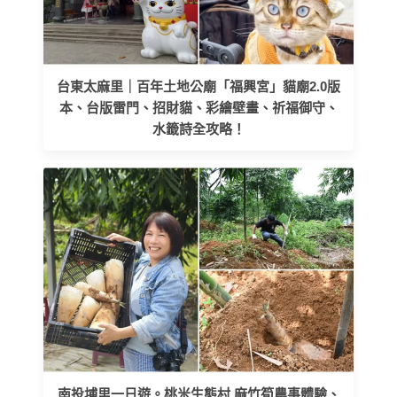
台東太麻里｜百年土地公廟「福興宮」貓廟2.0版
本、台版雷門、招財貓、彩繪壁畫、祈福御守、
水籤詩全攻略！
南投埔里一日遊。桃米生態村 麻竹筍農事體驗、