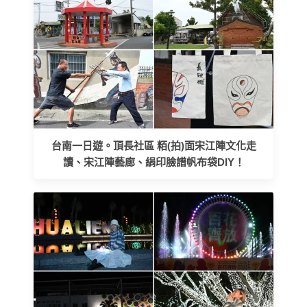
台南一日遊。頂長社區 粨(拍)面宋江陣文化走
讀、宋江陣藝廊、絹印臉譜帆布袋DIY！