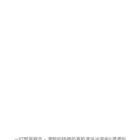
一打開蛋糕盒，濃郁的特調奶蓋餡滿溢出來啦!!濃濃的