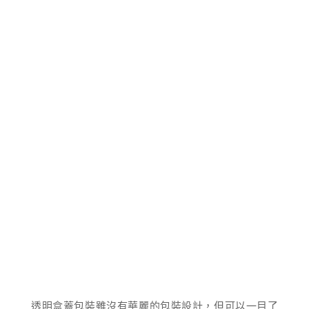
透明盒蓋包裝雖沒有華麗的包裝設計，但可以一目了