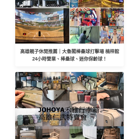
高雄親子休閒推薦｜大魯閣棒壘球打擊場 楠梓館
24小時營業、棒壘球、迷你保齡球！