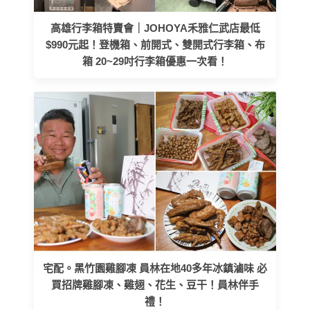
高雄行李箱特賣會｜JOHOYA禾雅仁武店最低
$990元起！登機箱、前開式、雙開式行李箱、布
箱 20~29吋行李箱優惠一次看！
宅配。黑竹園雞腳凍 員林在地40多年冰鎮滷味 必
買招牌雞腳凍、雞翅、花生、豆干！員林伴手
禮！