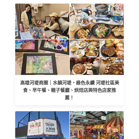
高雄河堤商圈｜水韻河堤‧綠色永續 河堤社區美
食、早午餐、親子餐廳、烘焙店與特色店家推
薦！