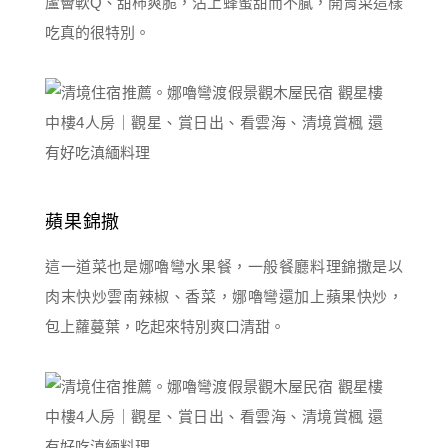
蘆薈軟Q、甜柿爽脆，沾上蜂蜜甜而不膩，開胃菜這樣
吃真的很特別。
蘋果錦撒
這一道菜也是娜嚕彎水果餐，一般餐廳料理錦撒是以
肉末快炒雲南辣椒、香菜，娜嚕彎還加上蘋果快炒，
包上蘿蔓葉，吃起來特別爽口清甜。