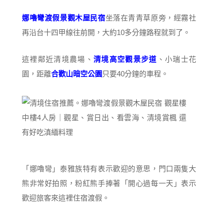
娜嚕彎渡假景觀木屋民宿
坐落在青青草原旁，經霧社
再沿台十四甲線往前開，大約10多分鐘路程就到了。
這裡鄰近清境農場、
清境高空觀景步道
、小瑞士花
園，距離
合歡山暗空公園
只要40分鐘的車程。
「娜嚕彎」泰雅族特有表示歡迎的意思，門口兩隻大
熊非常好拍照，粉紅熊手捧著「開心過每一天」表示
歡迎旅客來這裡住宿渡假。