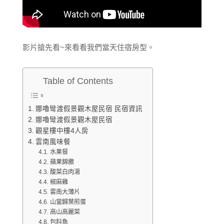
影片搶先看~來看看我們當天住宿房型。
Table of Contents
娜嚕彎渡假景觀木屋民宿 民宿資訊
娜嚕彎渡假景觀木屋民宿
觀星樓中樓4人房
雲南風味餐
水果餐
蘋果錦撒
酸菜白肉湯
椒麻雞
雲南大薄片
山當歸葉煎蛋
高山高麗菜
包料魚