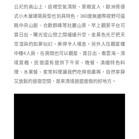
公尺的高山上，這裡空氣清新、景緻宜人，歐洲哥德
式小木屋建築房型也別具特色，360度無邊際視野可遠
眺中央山脈、合歡群峰等壯麗山景，早上觀景平台可
賞日出，曙光從山巒之間緩緩升空，金黃色光芒把天
空渲染的如夢似幻，美得令人嘆息。另外入住觀星樓
中樓4人房，在房間也可以觀星、賞日出、看雲海、清
境賞楓，民宿還有提供下午茶、晚餐，滇緬特色料
理、水果餐、家常料理讓我們吃得很盡興，自然寧靜
又放鬆的旅宿空間，是來清境旅遊度假的好地方。