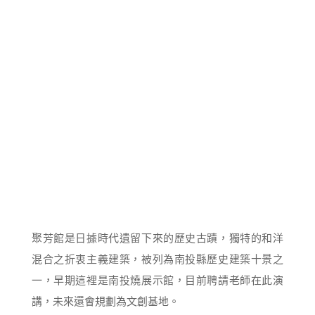
聚芳館是日據時代遺留下來的歷史古蹟，獨特的和洋
混合之折衷主義建築，被列為南投縣歷史建築十景之
一，早期這裡是南投燒展示館，目前聘請老師在此演
講，未來還會規劃為文創基地。