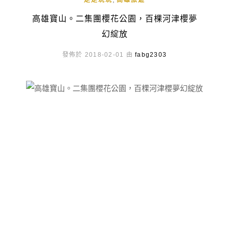
走走玩玩
高雄旅遊
高雄寶山。二集團櫻花公園，百棵河津櫻夢
幻綻放
發佈於 2018-02-01 由
fabg2303