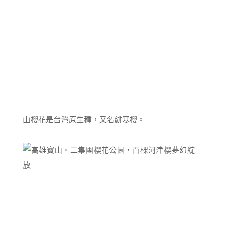
山櫻花是台灣原生種，又名緋寒櫻。