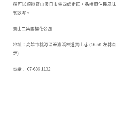
還可以順道寶山假日市集四處走逛，品嚐原住民風味
餐飲喔。
寶山二集團櫻花公園
地址：高雄市桃源區荖濃溪林道寶山巷 (16.5K 左轉直
走)
電話： 07-686 1132