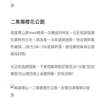
二集團櫻花公園
高雄寶山是Hank媽第一次聽過的地名，位於桃源區通
往藤枝的方向，因為第一次來還開過頭，而且開到路
的盡頭…(前方18k~19k道路坍塌，通往藤枝森林公園
路段封閉)
也正因為開錯路，下車問路時剛好看見20~30隻”冠羽
畫眉”在山櫻花樹上雀躍飛舞，好快活啊!!