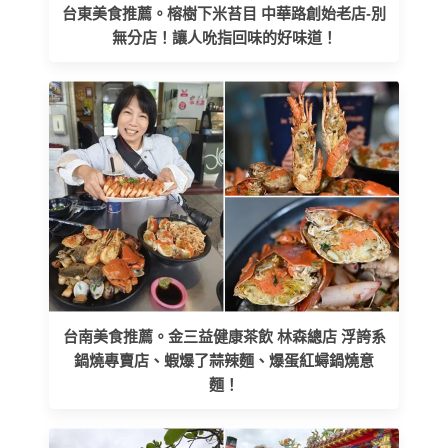
台東美食推薦。榕樹下米苔目 中華路創始老店-別
無分店！讓人吮指回味的好味道！
台南美食推薦。金三益健康茶飲 林森總店 浮誇系
鍋燒專賣店、蝦爆了蒜辣麵、爆蛋紅蟳鍋燒意
麵！