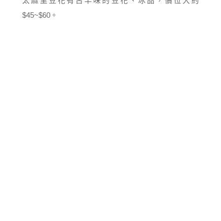
太麻里豆花有古早味的豆花、冰品，價位大約
$45~$60。