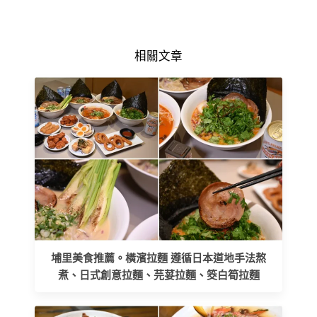
相關文章
埔里美食推薦。橫濱拉麵 遵循日本道地手法熬
煮、日式創意拉麵、芫荽拉麵、筊白筍拉麵