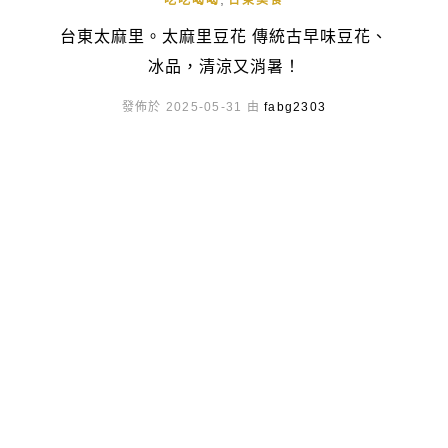
吃吃喝喝
台東美食
台東太麻里。太麻里豆花 傳統古早味豆花、
冰品，清涼又消暑！
發佈於 2025-05-31 由
fabg2303