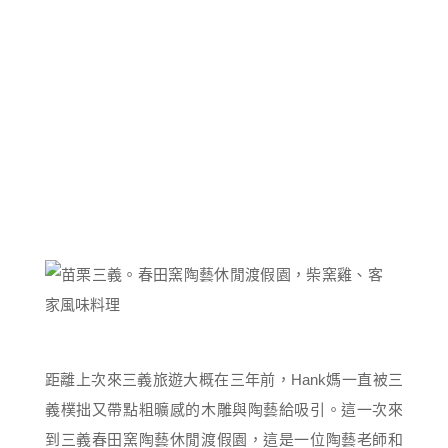
距離上次來三義旅遊大概在三年前，Hank媽一直被三
義樸拙又帶點粗曠感的木雕與陶藝給吸引。這一次來
到三義春田窯陶藝休閒渡假園，這是一位陶藝老師和