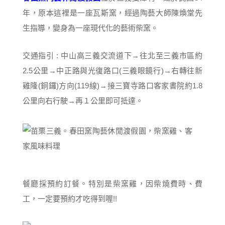
年，原本這裡是一座瓦斯窯，經過陶藝大師陳煥堂先
生指導，變身為一座現代化的藝術柴窯。
交通指引 : 中山高三義交流道下→往北至三義市區約
2.5公里→中正路與光復路口(三義眼鏡行)→右轉往新
雞隆(銅鑼)方向(119線)→接三寶寺路口客家書院約1.8
公里向右行駛→再１公里即可抵達。
餐廳採預約訂餐。特別是柴窯雞，因柴燒費時、費
工，一定要預約才吃得到喔!!