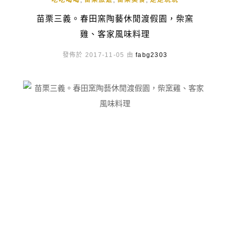
吃吃喝喝
苗栗旅遊
苗栗美食
走走玩玩
苗栗三義。春田窯陶藝休閒渡假園，柴窯
雞、客家風味料理
發佈於 2017-11-05 由
fabg2303