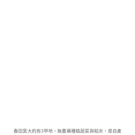
春田窯大約有3甲地，無農藥種植蔬菜與稻米，是自產