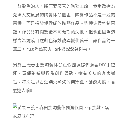
一群愛陶的人，將原要廢棄的陶瓷工廠一步步改造為
充滿人文氣息的陶藝休閒園區，陶藝作品不是一般的
電燒，而是採柴燒做成的陶藝作品。柴燒火侯控制困
難，作品常有開窯後不可預期的失敗，但也正因為這
樣高溫燒成自然釉色禪妙詭異變化萬千，讓作品獨一
無二，也讓陶藝家與Hank媽深深著迷著。
另外三義春田窯陶藝休閒渡假園還提供遊客DIY手拉
坏、玩偶彩繪與捏陶創作體驗，還有美味的客家餐
點。特別是以古灶柴火蒸烤的柴窯雞，酥酥脆脆、香
氣迷人唷!!