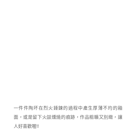
一件件陶坏在烈火錘鍊的過程中產生厚薄不均的釉
面，或是留下火燄燻燒的痕跡，作品粗曠又別緻，讓
人好喜歡喔!!