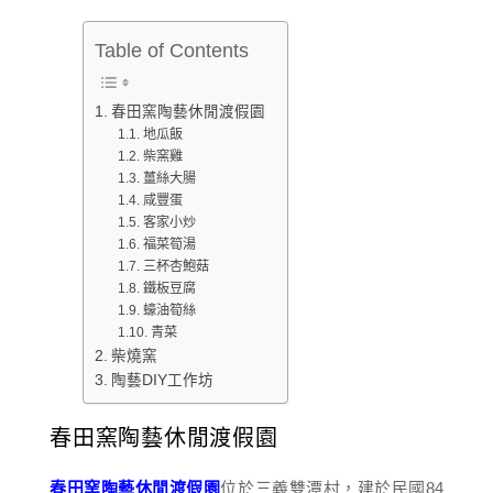
Table of Contents
春田窯陶藝休閒渡假園
地瓜飯
柴窯雞
薑絲大腸
咸豐蛋
客家小炒
福菜筍湯
三杯杏鮑菇
鐵板豆腐
蠔油筍絲
青菜
柴燒窯
陶藝DIY工作坊
春田窯陶藝休閒渡假園
春田窯陶藝休閒渡假園
位於三義雙潭村，建於民國84