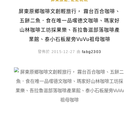
屏東旅遊
走走玩玩
屏東原鄉咖啡文創輕旅行， 霧台百合咖啡、
五餅二魚．食在唯一品嚐德文咖啡、瑪家好
山林咖啡工坊採果樂、吾拉魯滋部落咖啡產
業館、泰小石板屋旁VuVu祖母咖啡
發佈於 2015-12-27 由
fabg2303