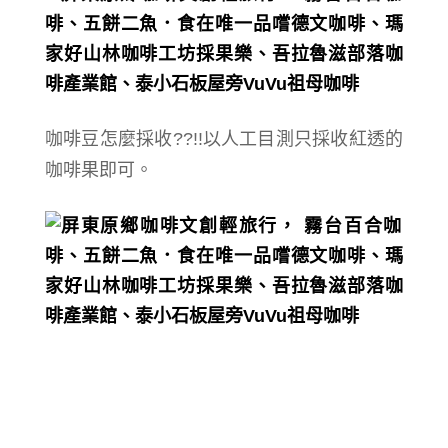
咖啡豆怎麼採收??!!以人工
目測只採收紅透的
咖啡果即可。