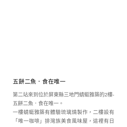
五餅二魚．食在唯一
第二站來到位於屏東縣三地門蜻蜓雅築的2樓-
五餅二魚．食在唯一。
一樓
蜻蜓雅築有
體驗琉璃燒製作，二樓設有
「唯一咖啡」排灣族美食風味屋，這裡有日