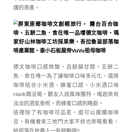
護的資產
。
德文咖啡口感微酸，且餘韻甘醇。
五餅二
魚．食在唯一
為了讓咖啡口味多元化，還將
咖啡結合小米酒、蜂蜜口感，小米酒口味
Hank媽沒喝，聽友人說風味獨特，喝起來有
淡淡的酒氣香呢。而蜂蜜口感則略甜。
這裡除了有咖啡可品茗，還可以選購咖啡
豆，
有機會
來三地門大家
不妨
也來喝看看，
給部落在地農人一些鼓勵唷!!