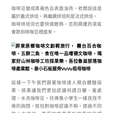
咖啡豆變成黑褐色且表面油亮，老闆說這是
屬於義式烘培，再繼續烘培則是法式烘培。
咖啡
烘培完也要快速散熱，否則周遭的濕氣
會跑到
啡
咖豆裡面來。
這樣一下午
我們
跟著咖啡達人親自體驗採
果、挑果
讓我們更加認識何謂日曬、蜜處
理
、水洗
咖啡豆。
彷彿像小學生一樣孜孜不
倦的詢問，就怕對咖啡認識不夠。透過
不同