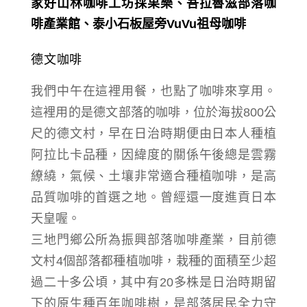
德文咖啡
我們中午在這裡用餐，也點了咖啡來享用。
這裡用的是德文部落的咖啡，
位於海拔800公
尺的德文村，
早在日治時期便由日本人
種植
阿拉比卡品種
，
因
緯度的關係
午後總是雲霧
繚繞，氣候、土壤
非常適合種植咖啡，
是高
品質咖啡的首選之地。
曾經還一度進貢日本
天皇喔。
三地門鄉公所為振興部落咖啡產業，目前德
文村
4個部落都
種植咖啡，
栽種的面積至少超
過二十多公頃，其
中
有20多株是日治時期留
下的原生種百年咖啡樹，是
部落居民全力守