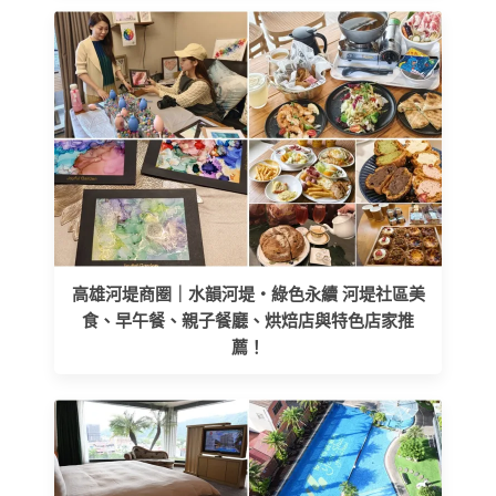
高雄河堤商圈｜水韻河堤‧綠色永續 河堤社區美
食、早午餐、親子餐廳、烘焙店與特色店家推
薦！