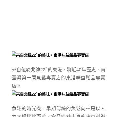
來自位於北緯22ﾟ的東港，
將近40年歷史、
南
臺灣第一間魚鬆專賣店的
東港味益鬆品專賣
店。
魚鬆的時光機，早期傳統的魚鬆向來是以人
力大鍋拌炒而成，食品機械出身的味益創辦