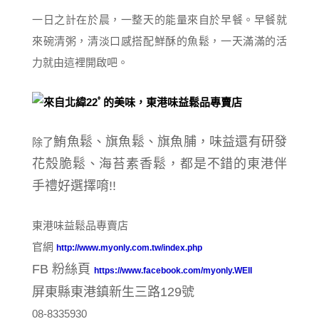
一日之計在於晨，一整天的能量來自於早餐。早餐就
來碗清粥，清淡口感搭配鮮酥的魚鬆，一天滿滿的活
力就由這裡開啟吧。
鮪魚鬆、旗魚鬆、旗魚脯，味益還有研發
除了
花殼脆鬆、海苔素香鬆，都是不錯的東港伴
手禮好選擇唷!!
東港味益鬆品專賣店
官網
http://www.myonly.com.tw/index.php
FB 粉絲頁
https://www.facebook.com/myonly.WEII
屏東縣東港鎮新生三路129號
08-8335930