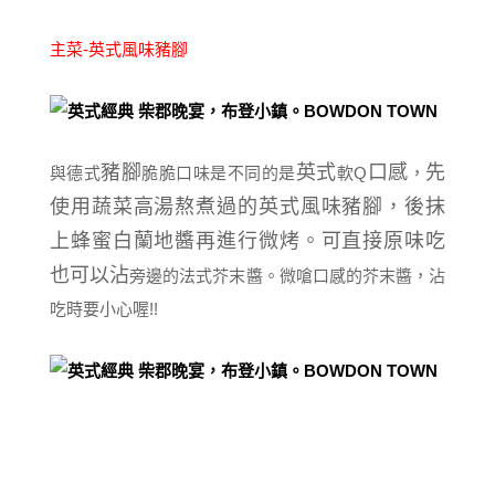
主菜-英式風味豬腳
豬腳
英式
口感
先
與德式
脆脆口味是不同的是
軟Q
，
使用蔬菜高湯熬煮過的英式風味豬腳，後抹
上
蜂蜜白蘭地醬再進行微烤。可直接原味吃
也可以沾
旁邊的法式芥末醬。微嗆口感的芥末醬，沾
吃時要小心喔!!