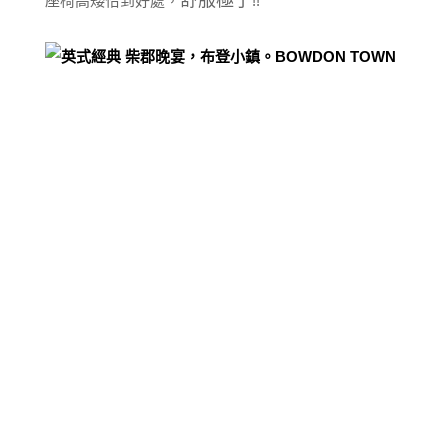
舒服極了
座椅高矮恰到好處，
!!