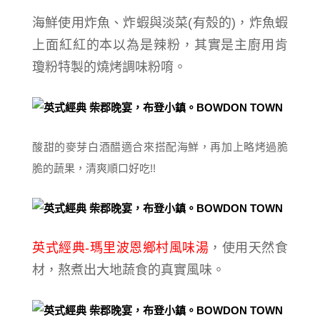
海鮮使用炸魚、炸蝦與淡菜(有殼的)，
炸魚蝦
上面紅紅的本以為是辣粉，其實
是主廚用肯
瓊粉特製的燒烤調味粉唷。
酸甜的麥芽白酒醋適合來搭配海鮮，再加上略烤過脆
脆的蔬果，清爽順口好吃!!
英式經典-瑪里波恩鄉村風味湯
，使用天然食
材，熬煮出大地蔬食的真實風味。