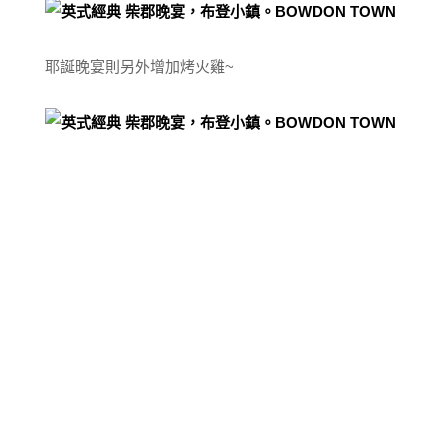
耶誕晚宴則另外增加烤火雞~