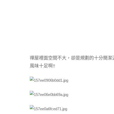
禪屋裡面空間不大，
卻是
規劃的
十分簡潔
風味十足啊!!