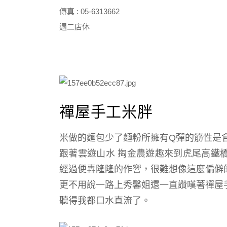
傳真 : 05-6313662
週二店休
禪屋手工米胖
米做的麵包少了麵粉所擁有Q彈的筋性是會有
跟著
雲遊山水 掏金農遊趣來到虎尾高鐵
經過便轟隆隆的作響，很難想像這麼偏僻
更不用說一路上秀馨姐還一直讚嘆著禪屋
聽得我都口水直流了。