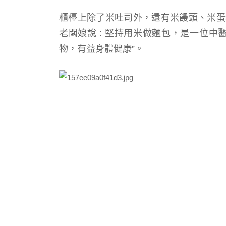
櫃檯上除了米吐司外，還有米饅頭、米蛋
老闆娘說 :
堅持用米做麵包，是一位
中
物，有益身體健康”
。