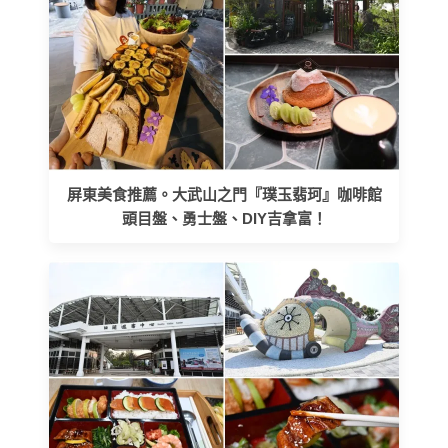
屏東美食推薦。大武山之門『璞玉翡珂』咖啡館
頭目盤、勇士盤、DIY吉拿富！