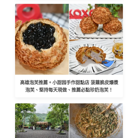
高雄泡芙推薦。小甜园手作甜點店 菠蘿脆皮爆漿
泡芙、堅持每天現做、推薦必點珍奶泡芙！