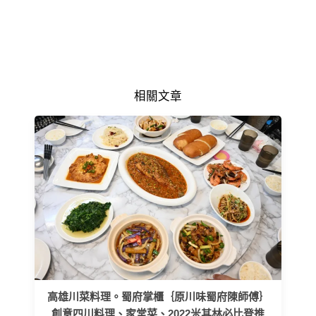
相關文章
高雄川菜料理。蜀府掌櫃｛原川味蜀府陳師傅｝
創意四川料理、家常菜、2022米其林必比登推