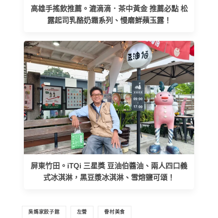
高雄手搖飲推薦。漉滴滴．茶中黃金 推薦必點 松
露起司乳酪奶霜系列、慢磨鮮蘋玉露！
屏東竹田。iTQi 三星獎 豆油伯醬油、兩人四口義
式冰淇淋，黑豆漿冰淇淋、雪熔鹽可頌！
吳媽家餃子館
左營
眷村美食