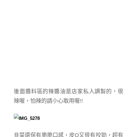
後面醬料區的辣醬油是店家私人調製的，很
辣喔，怕辣的請小心取用喔!!
韭菜還保有脆脆口感，皮Q又很有咬勁，超有