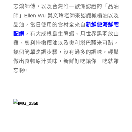
志鴻師傅，以及台灣唯一歐洲認證的「品油
師」Ellen Wu 吳文玲老師來認識橄欖油以及
品油，當日使用的食材全來自
新鮮便海鮮宅
配網
，有大成根島生態蝦、月世界黑羽放山
雞、奧利塔橄欖油以及奧利塔巴薩米可醋，
幾個簡單烹調步驟，沒有過多的調味，輕鬆
做出食物原汁美味，新鮮好吃讓你一吃就難
忘啊!!