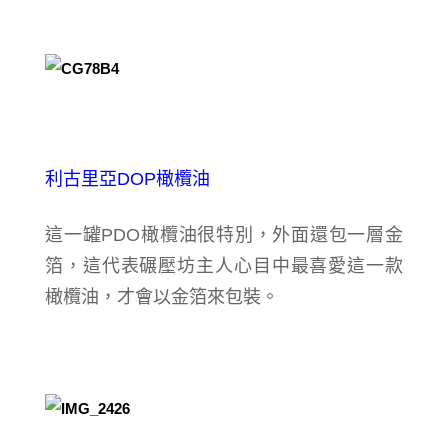
利古里亞DOP橄欖油
這一罐PDO橄欖油很特別，外面還包一層金
箔，這代表碾壓坊主人心目中最喜愛這一款
橄欖油，才會以金箔來包裝。