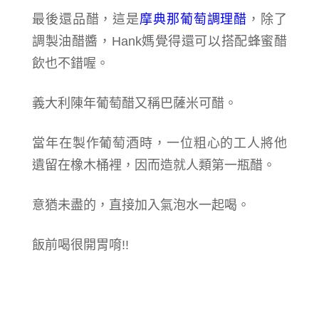
最後還品醋，這是
摩典那葡萄調理醋
，除了
調製油醋醬，Hank媽覺得還可以搭配蜂蜜醋
飲也不錯喔。
義大利陳年葡萄醋又稱巴薩米可醋。
當年在製作葡萄酒時，一位粗心的工人將他
遺留在橡木桶裡，因而造就人類第一瓶醋。
意猶未盡的，直接加入氣泡水一起喝。
飯前喝很開胃唷!!