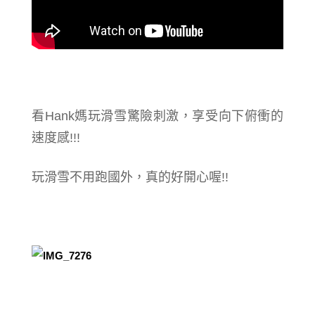
看Hank媽玩滑雪驚險刺激，享受向下俯衝的
速度感!!!
玩滑雪不用跑國外，真的好開心喔!!