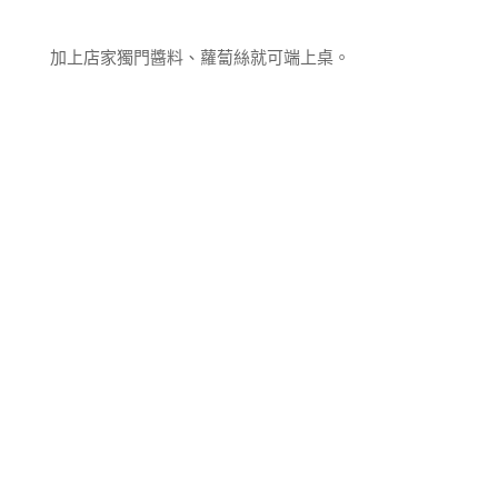
加上店家獨門醬料、蘿蔔絲就可端上桌。