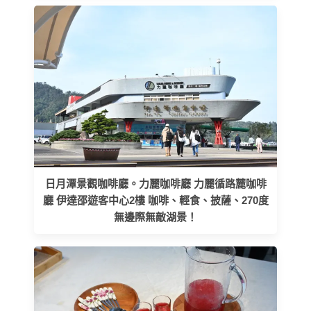
日月潭景觀咖啡廳。力麗咖啡廳 力麗循路麓咖啡
廳 伊達邵遊客中心2樓 咖啡、輕食、披薩、270度
無邊際無敵湖景！