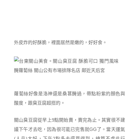
外皮炸的好酥脆，裡面居然是嫩的，好好食。
蘿蔔絲好像是洛神還是桑葚醃過，帶點粉紫的顏色與
酸度，跟臭豆腐超搭的。
關山臭豆腐從早上9點開始賣，賣完為止。其實很不建
議下午才去吃，因為很可能已完售就GG了。當天運氣
(人品)太好，下午2點多去還買得到，總算不虛此行