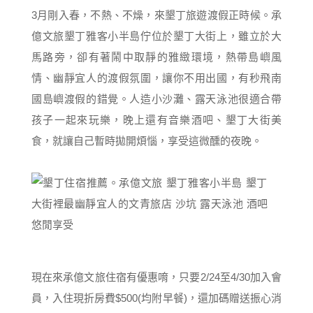
3月剛入春，不熱、不燥，來墾丁旅遊渡假正時候。承
億文旅墾丁雅客小半島佇位於墾丁大街上，雖立於大
馬路旁，卻有著鬧中取靜的雅緻環境，熱帶島嶼風
情、幽靜宜人的渡假氛圍，讓你不用出國，有秒飛南
國島嶼渡假的錯覺。人造小沙灘、露天泳池很適合帶
孩子一起來玩樂，晚上還有音樂酒吧、墾丁大街美
食，就讓自己暫時拋開煩惱，享受這微醺的夜晚。
現在來承億文旅住宿有優惠唷，只要2/24至4/30加入會
員，入住現折房費$500(均附早餐)，還加碼贈送振心消