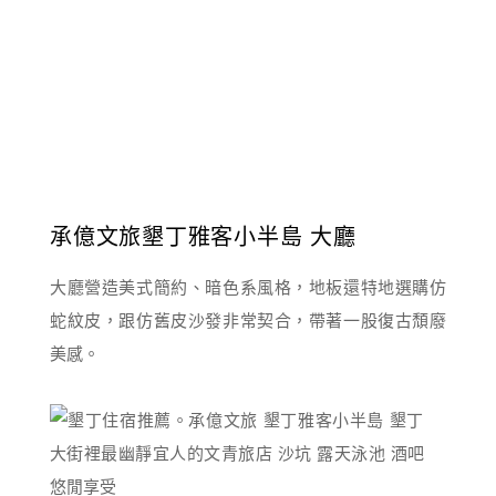
承億文旅墾丁雅客小半島 大廳
大廳營造美式簡約、暗色系風格，地板還特地選購仿
蛇紋皮，跟仿舊皮沙發非常契合，帶著一股復古頹廢
美感。