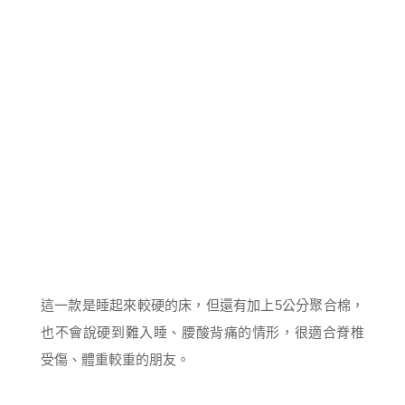
這一款是睡起來較硬的床，但還有加上5公分聚合棉，
也不會說硬到難入睡、腰酸背痛的情形，很適合脊椎
受傷、體重較重的朋友。