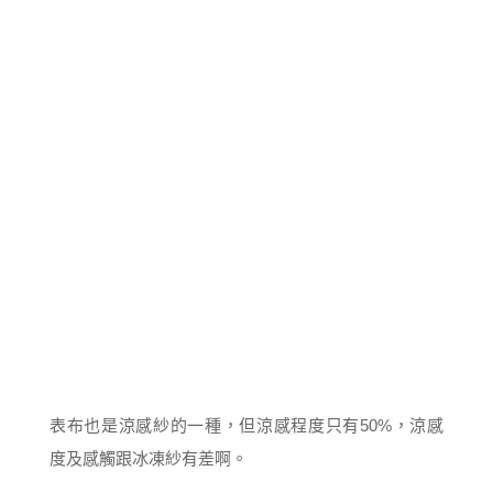
表布也是涼感紗的一種，但涼感程度只有50%，涼感
度及感觸跟冰凍紗有差啊。