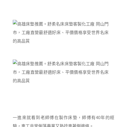
一進來就看到老師傅在製作床墊，師傅有40年的經
驗，車工非常俐落專業又熟捻車著側邊條。