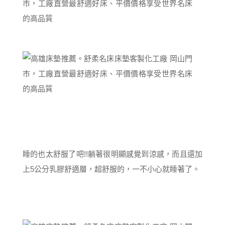
睡的也太舒服了吧!!躺著很明顯感覺到涼感，而且還加
上5公分乳膠舒適層，超舒服的，一不小心就睡著了。