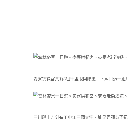
麥寮拱範宮共有3組千里眼與順風耳，廟口這一組
三川殿上方刻有壬申年三個大字，這是匠師為了紀