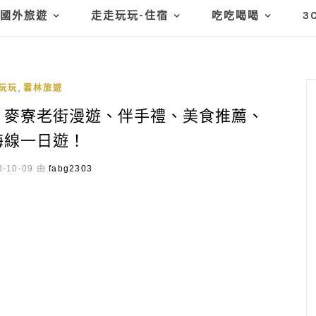
國外旅遊
走走玩玩-住宿
吃吃喝喝
3
,
玩玩
雲林旅遊
、麥寮老街漫遊、伴手禮、美食推薦、
海線一日遊！
-10-09 由
fabg2303