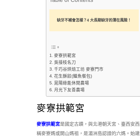
Table of Contents
缺牙不補會怎樣？4 大長期缺牙的潛在風險！
麥寮拱範宮
吳接枝名刀
千巧谷烘焙工坊 麥寮門市
花生酥餃(鱷魚餐包)
晁陽綠能休閒農場
月光下友善農場
麥寮拱範宮
麥寮拱範宮
是國定古蹟，與北港朝天宮、臺西安西
稱麥寮媽或開山媽祖，是湄洲島認證的六媽。始建於清