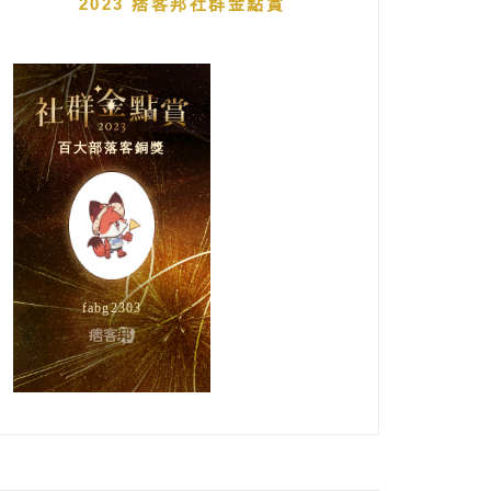
2023 痞客邦社群金點賞