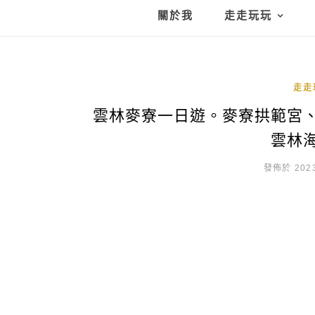
關於我
走走玩玩
走走
雲林麥寮一日遊。麥寮拱範宮
雲林
發佈於 2023