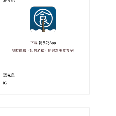
愛食記
下載
愛食記App
隨時觀看（您的名稱）的最新美食食記!
窩克島
IG