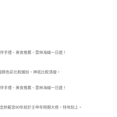
服飾色彩比較繽紛，神祇比較清瘦。
念拱範宮80年前於壬申年時期大修，特地刻上。