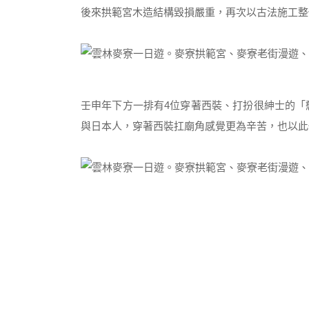
後來拱範宮木造結構毀損嚴重，再次以古法施工整修
壬申年下方一排有4位穿著西裝、打扮很紳士的「
與日本人，穿著西裝扛廟角感覺更為辛苦，也以此