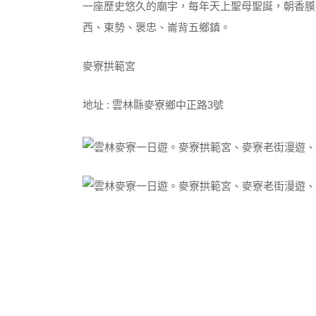
一座歷史悠久的廟宇，每年天上聖母聖誕，朝香膜
西、東勢、褒忠、崙背五鄉鎮。
麥寮拱範宮
地址 : 雲林縣麥寮鄉中正路3號