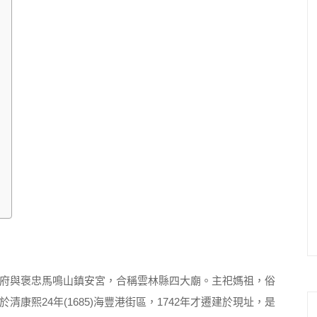
府與褒忠馬鳴山鎮安宮，合稱雲林縣四大廟。主祀媽祖，俗
康熙24年(1685)海豐港街區，1742年才遷建於現址，是