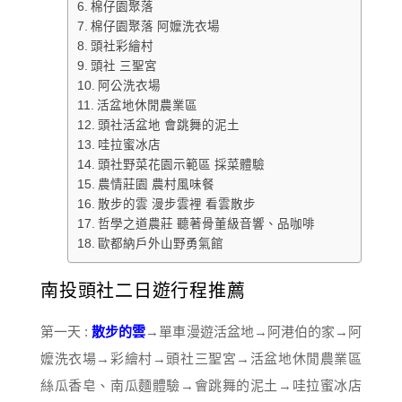
棉仔園聚落
棉仔園聚落 阿嬤洗衣場
頭社彩繪村
頭社 三聖宮
阿公洗衣場
活盆地休閒農業區
頭社活盆地 會跳舞的泥土
哇拉蜜冰店
頭社野菜花園示範區 採菜體驗
農情莊園 農村風味餐
散步的雲 漫步雲裡 看雲散步
哲學之道農莊 聽著骨董級音響、品咖啡
歐都納戶外山野勇氣館
南投頭社二日遊行程推薦
第一天 :
散步的雲
→單車漫遊活盆地→阿港伯的家→阿
嬤洗衣場→彩繪村→頭社三聖宮→活盆地休閒農業區
絲瓜香皂、南瓜麵體驗→會跳舞的泥土→哇拉蜜冰店