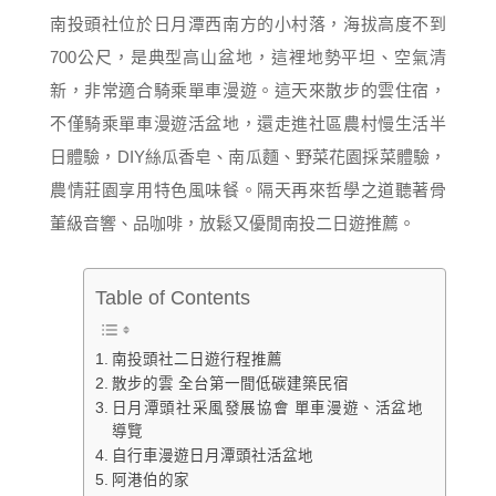
南投頭社位於日月潭西南方的小村落，海拔高度不到
700公尺，是典型高山盆地，這裡地勢平坦、空氣清
新，非常適合騎乘單車漫遊。這天來散步的雲住宿，
不僅騎乘單車漫遊活盆地，還走進社區農村慢生活半
日體驗，DIY絲瓜香皂、南瓜麵、野菜花園採菜體驗，
農情莊園享用特色風味餐。隔天再來哲學之道聽著骨
董級音響、品咖啡，放鬆又優閒南投二日遊推薦。
Table of Contents
南投頭社二日遊行程推薦
散步的雲 全台第一間低碳建築民宿
日月潭頭社采風發展協會 單車漫遊、活盆地
導覽
自行車漫遊日月潭頭社活盆地
阿港伯的家