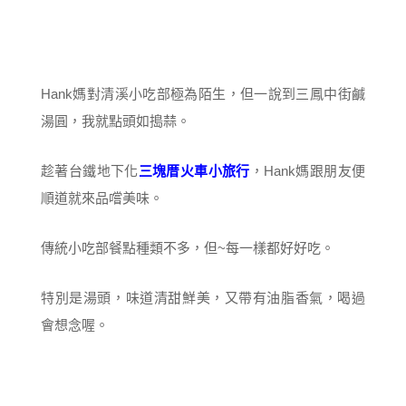
Hank媽對清溪小吃部極為陌生，但一說到三鳳中街鹹
湯圓，我就點頭如搗蒜。
趁著台鐵地下化
三塊厝火車小旅行
，Hank媽跟朋友便
順道就來品嚐美味。
傳統小吃部餐點種類不多，但~每一樣都好好吃。
特別是湯頭，味道清甜鮮美，又帶有油脂香氣，喝過
會想念喔。