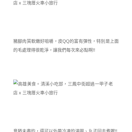
豬腳肉質軟嫩好咀嚼，皮QQ的富有彈性，特別是上面
的毛處理得很乾淨，讓我們每次來必點啊!!
意猶未盡的，還可以外帶冷凍的湯圓、丸子回去煮喔!!