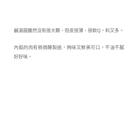
鹹湯圓雖然沒有很大顆，但皮很薄、很軟Q，料又多。
內餡的肉有稍微醃製過，夠味又鮮美可口，不油不膩
好好味。