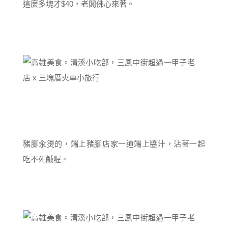
這麼多塊才$40，老闆佛心來著。
豬腳汆燙的，端上豬腳店家一道端上醬汁，沾著一起
吃不死鹹喔。