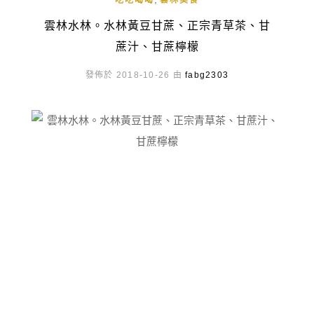
吃吃喝喝
雲林美食
雲林水林。水林黃豆甘蔗、正宗青草茶、甘
蔗汁、甘蔗檸檬
發佈於 2018-10-26 由
fabg2303