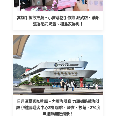
高雄手搖飲推薦。小麥購物手作飲 經武店、濃郁
蕉香起司奶蓋、櫻島家鮮乳！
日月潭景觀咖啡廳。力麗咖啡廳 力麗循路麓咖啡
廳 伊達邵遊客中心2樓 咖啡、輕食、披薩、270度
無邊際無敵湖景！