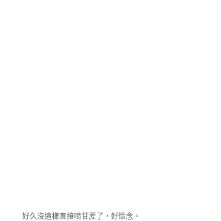
好久沒這樣直接啃甘蔗了，好懷念。