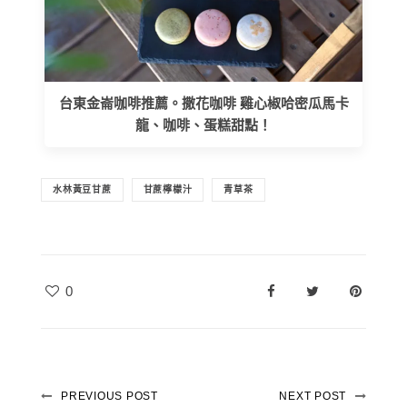
台東金崙咖啡推薦。撒花咖啡 雞心椒哈密瓜馬卡
龍、咖啡、蛋糕甜點！
水林黃豆甘蔗
甘蔗檸檬汁
青草茶
0
PREVIOUS POST
NEXT POST