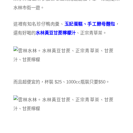
水林市街一遊。
這裡有知名珍仔鴨肉羹、
玉記蛋糕、手工酵母麵包
，
還有好喝的
水林黃豆甘蔗檸檬汁
、正宗青草茶。
而且超便宜的，杯裝 $25、1000cc瓶裝只要$50。