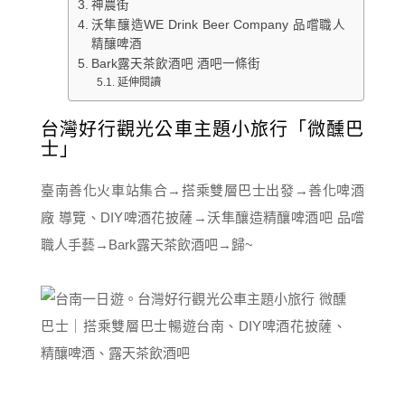
神農街
沃隼釀造WE Drink Beer Company 品嚐職人
精釀啤酒
Bark露天茶飲酒吧 酒吧一條街
延伸閱讀
台灣好行觀光公車主題小旅行「微醺巴
士」
臺南善化火車站集合→搭乘雙層巴士出發→善化啤酒
廠 導覽、DIY啤酒花披薩→沃隼釀造精釀啤酒吧 品嚐
職人手藝→Bark露天茶飲酒吧→歸~