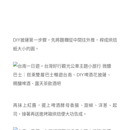
DIY披薩第一步驟，先將麵糰從中間往外推，桿成烘焙
紙大小的圓。
再抹上紅醬，擺上啤酒酵母香腸、甜椒、洋蔥、起
司，接著再送進烤箱烘焙便大功告成。