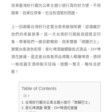
搭乘臺灣好行觀光公車主題小旅行真的好方便，不用
開車、找車位停車，也沒有酒駕的問題。
上一回跟著台灣好行走覽台南老屋咖啡廳，認識屬於
他們的老屋故事。這一次台灣好行跳脫旅遊既定印
象，帶著我們一路狂歡暢飲，搭乘雙層「微醺巴士」
飽覽台南夜色街景、善化啤酒廠體驗各式酒品、DIY啤
酒花披薩，還走進台南巷弄品嚐職人精釀啤酒、酒吧
一條街露天酒吧聊天狂嗨，微醺一整天、暢快且舒
壓！
Table of Contents
台灣好行觀光公車主題小旅行「微醺巴士」
善化啤酒廠 導覽、DIY啤酒花披薩