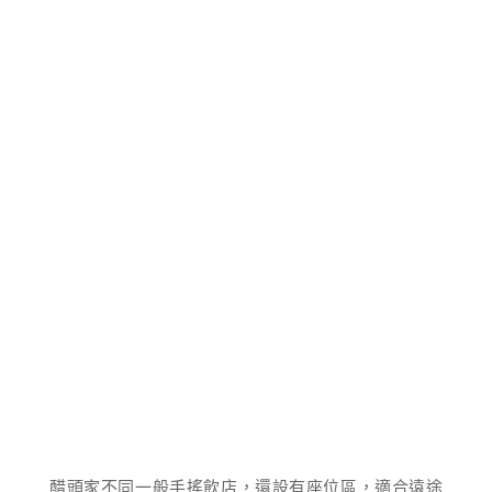
醋頭家不同一般手搖飲店，還設有座位區，適合遠途