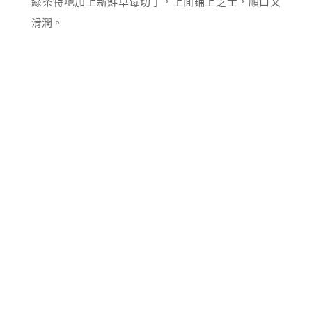
綠茶特地加上新鮮草莓切丁，上面鋪上芝士，順口又
滑潤。