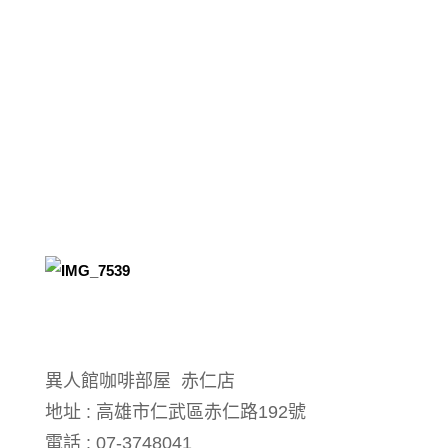
異人館咖啡部屋 赤仁店
地址 : 高雄市仁武區赤仁路192號
電話 : 07-3748041