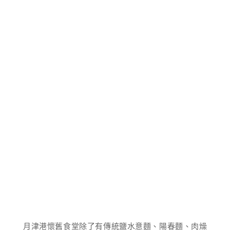
月津港懷舊食堂除了有傳統鹽水意麵、陽春麵、肉燥