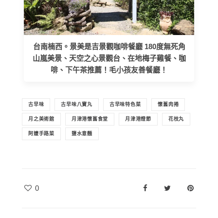
台南楠西。景美是吉景觀咖啡餐廳 180度無死角
山嵐美景、天空之心景觀台、在地梅子雞餐、咖
啡、下午茶推薦！毛小孩友善餐廳！
古早味
古早味八寶丸
古早味特色菜
懷舊肉捲
月之美術館
月津港懷舊食堂
月津港燈節
花枝丸
阿嬤手路菜
鹽水意麵
0