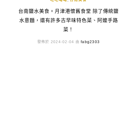
吃吃喝喝
台南美食
台南鹽水美食。月津港懷舊食堂 除了傳統鹽
水意麵，還有許多古早味特色菜、阿嬤手路
菜！
發佈於 2024-02-04 由
fabg2303