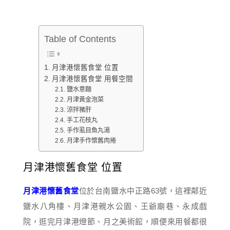
Table of Contents
月津港懷舊食堂 位置
月津港懷舊食堂 用餐空間
鹽水意麵
月津黃金泡菜
涼拌豬肝
手工花枝丸
手作虱目魚丸湯
月津手作懷舊肉捲
月津港懷舊食堂 位置
月津港懷舊食堂
位於台南鹽水中正路63號，這裡鄰近
鹽水八角樓、月津港親水公園、王爺廟巷、永成戲
院，逛完月津港燈節、月之美術館，順便來用餐都很