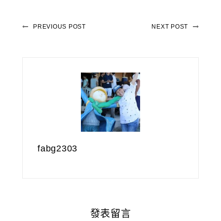
PREVIOUS POST
NEXT POST
fabg2303
發表留言