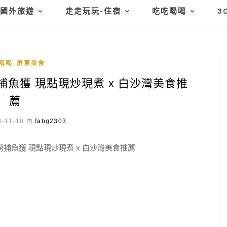
國外旅遊
走走玩玩-住宿
吃吃喝喝
3
,
喝喝
屏東美食
魚獲 現點現炒現煮 x 白沙灣美食推
薦
-11-18 由
fabg2303