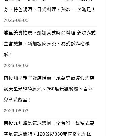
身、特色調酒、日式料理、熱炒 一次滿足！
2026-08-05
埔里美食推薦。娜娜泰式時尚料理 必吃泰式
皇宮鱸魚、新加坡肉骨茶、泰式酥炸榴槤
酥！
2026-08-03
南投埔里親子飯店推薦｜承萬尊爵渡假酒店
露天星光SPA泳池、360度景觀餐廳、百坪
兒童遊戲室！
2026-08-03
南投九九峰氦氣球樂園｜全台唯一繫留式高
空氦氣球開箱，120公尺360度俯瞰九九峰