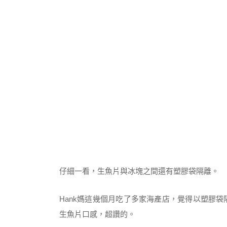
仔細一看，生魚片與冰塊之間還有塑膠袋隔離。
Hank媽這幾個月吃了多家海產店，覺得以塑膠
生魚片口感，超讚的。