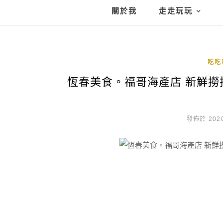
關於我
走走玩玩
吃吃
恆春美食。福哥海產店 新鮮撈捕
發佈於 2020