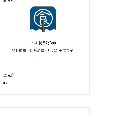
愛食記
下載
愛食記App
隨時觀看（您的名稱）的最新美食食記!
窩克島
IG