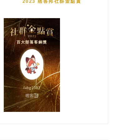
2023 痞客邦社群金點賞