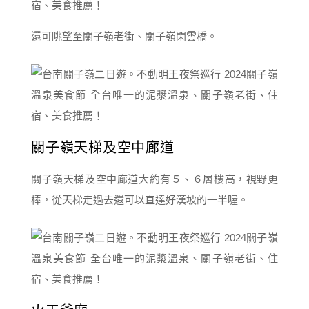
還可眺望至關子嶺老街、關子嶺閑雲橋。
關子嶺天梯及空中廊道
關子嶺天梯及空中廊道大約有５、６層樓高，視野更
棒，從天梯走過去還可以直達好漢坡的一半喔。