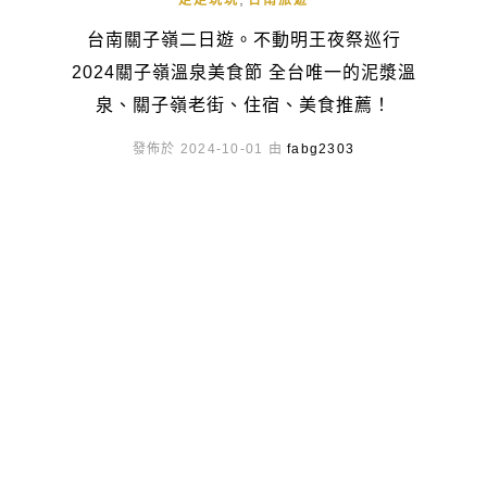
走走玩玩
台南旅遊
台南關子嶺二日遊。不動明王夜祭巡行
2024關子嶺溫泉美食節 全台唯一的泥漿溫
泉、關子嶺老街、住宿、美食推薦！
發佈於 2024-10-01 由
fabg2303