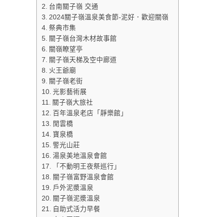
台南關子嶺 交通
2024關子嶺溫泉美食節-泥好．歡迎關嶺
祭典市集
關子嶺台灣木材故事館
關嶺瞭望亭
關子嶺天梯及空中廊道
火王爺廟
關子嶺老街
光影藝術展
關子嶺大旅社
百年溫泉老店「靜樂館」
閒雲橋
寶泉橋
警光山莊
湯泉美地溫泉會館
「不動明王夜祭巡行」
關子嶺富野溫泉會館
戶外泥漿溫泉
關子嶺泥漿溫泉
自助式活力早餐