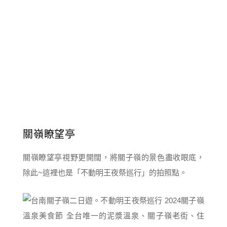
關嶺瞭望亭
關嶺瞭望亭視野更開闊，將關子嶺的景色盡收眼底，
除此~這裡也是「不動明王夜祭巡行」的拍照點。