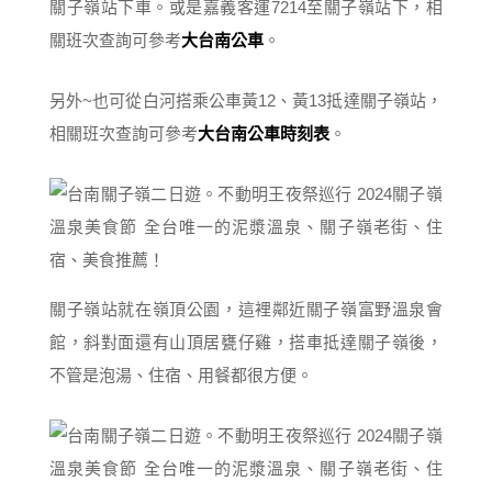
關子嶺站下車。或是嘉義客運7214至關子嶺站下，相
關班次查詢可參考
大台南公車
。
另外~也可從白河搭乘公車黃12、黃13抵達關子嶺站，
相關班次查詢可參考
大台南公車時刻表
。
關子嶺站就在嶺頂公園，這裡鄰近關子嶺富野溫泉會
館，斜對面還有山頂居甕仔雞，搭車抵達關子嶺後，
不管是泡湯、住宿、用餐都很方便。