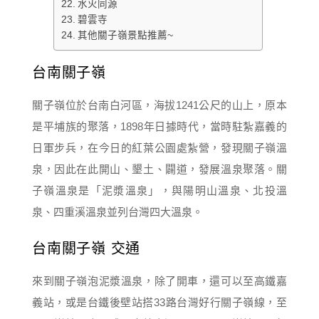
水火同源
碧雲寺
其他關子嶺景點推薦~
台南關子嶺
關子嶺位於台南白河區，海拔1241公尺的山上，原本
是平埔族的聚落，1898年日據時代，當時駐紮嘉義的
日軍步兵，在今日的紅葉公園處紮營，發現關子嶺溫
泉，因此在此開山、墾土、闢道，發展溫泉聚落。關
子嶺溫泉是「泥漿溫泉」，與陽明山溫泉、北投溫
泉、四重溪溫泉並列台灣四大溫泉。
台南關子嶺 交通
來到關子嶺泡泥漿溫泉，除了開車，還可以至高鐵嘉
義站，或是台鐵後壁站搭33路台灣好行關子嶺線，至