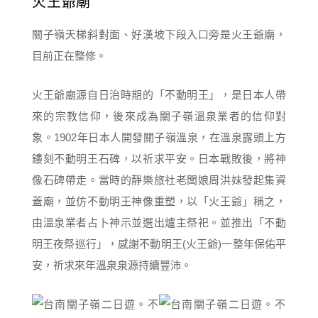
火王爺廟
關子嶺天梯斜對面、好漢坡下段入口旁是火王爺廟，
目前正在整修。
火王爺廟源自日治時期的「不動明王」，是日本人帶
來的宗教信仰，後來成為關子嶺溫泉業者的信仰對
象。1902年日本人開發關子嶺溫泉，在溫泉露頭上方
鏤刻不動明王石碑，以祈求平安。日本戰敗後，將神
像石碑帶走。當時的靜樂旅社老闆娘周洪妹發起集資
蓋廟，並仿不動明王神像重塑，以「火王爺」稱之，
由溫泉業者占卜神示並選出爐主祭祀。並推出「不動
明王夜祭巡行」，感謝不動明王(火王爺)一整年保佑平
安，祈求來年溫泉泉源持續豐沛。