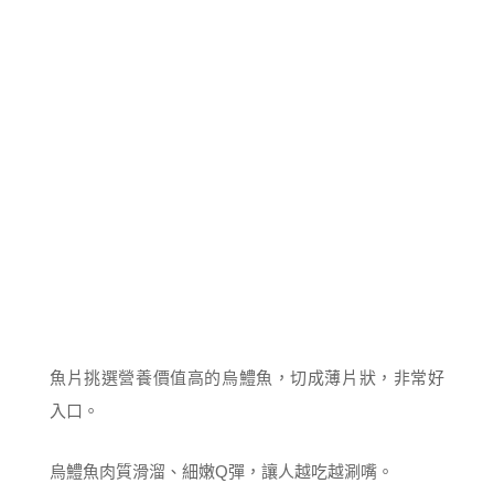
魚片挑選營養價值高的烏鱧魚，切成薄片狀，非常好
入口。
烏鱧魚肉質滑溜、細嫩Q彈，讓人越吃越涮嘴。