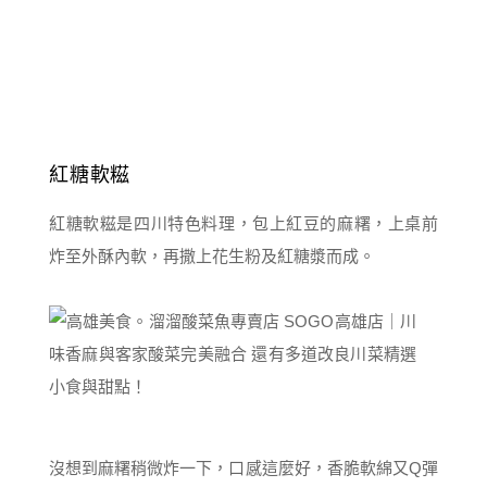
紅糖軟糍
紅糖軟糍是四川特色料理，包上紅豆的麻糬，上桌前
炸至外酥內軟，再撒上花生粉及紅糖漿而成。
沒想到麻糬稍微炸一下，口感這麼好，香脆軟綿又Q彈