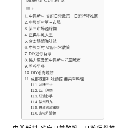
Table of Contents
中興新村 省府日常散策一日遊行程推薦
中興新村第三市場
第三市場麵線糊
正典牛乳大王
合宏眼鏡咖啡館
中興新村 省府日常散策
DIY迷你苔球
協力車漫遊中興新村花園城市
希谷早餐
DIY蔥肉燒餅
成都陳都川味麵館 無菜單料理
滷味三拼
四川涼麵
紅油抄手
福州燕丸
白蘆筍燉豬腳
素椒炸醬麵