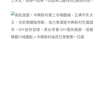
上木耳、筍絲一起煮，吃起來口感特別Q脆有咬勁。