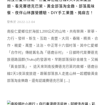
遊、看見賽德克巴萊、黃金部落淘金趣、部落風味
餐、夜伴山林露營體驗、DIY手工果醬、搗麻吉！
發佈於 2022-12-04
南投仁愛鄉位於海拔1,200公尺的山地，共有榮興、翠華、
力行、發祥、新生、互助、南豐、大同、春陽、精英、合
作、親愛、萬豐、法治、中正等十六個村落，其中仁愛鄉
「合作村」傳統舊名為「德鹿谷村」，日據時代是賽德克
族德路固群(Truku)的發源地，早期部落採砂金維生，又稱
「黃金部落」。 這天來到南投賽德克巴萊的故鄉、德鹿谷
線2天1夜深度旅遊，跟著部落族人走進山林一起體驗黃金
部落淘金樂趣，還有認識賽德克巴萊 […]