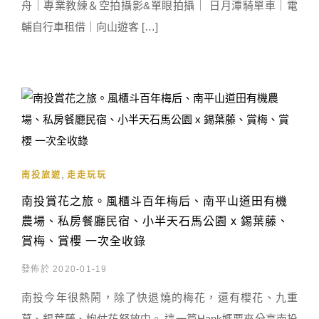
舟｜專業教練＆空拍攝影&單眼拍攝｜ 日月潭騎單車｜電
輔自行車租借｜向山遊客 […]
,
南投旅遊
走走玩玩
南投賞花之旅。風櫃斗百年梅后、南平山道田有機
農場、私房餐廳民宿、小半天石馬公園 x 錫葉藤、
賞梅、賞櫻 一次全收錄
發佈於 2020-01-19
南投今年很熱鬧，除了快退燒的梅花，還有櫻花、九重
葛、錫葉藤、炮仗花怒放中。 這一篇Hank媽要來分享南投