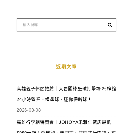
近期文章
高雄親子休閒推薦｜大魯閣棒壘球打擊場 楠梓館
24小時營業、棒壘球、迷你保齡球！
2026-08-08
高雄行李箱特賣會｜JOHOYA禾雅仁武店最低
$990元起！登機箱、前開式、雙開式行李箱、布