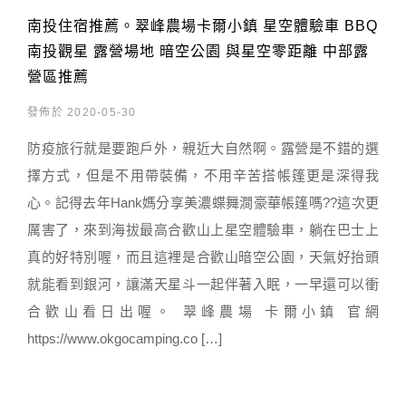
南投住宿推薦。翠峰農場卡爾小鎮 星空體驗車 BBQ
南投觀星 露營場地 暗空公園 與星空零距離 中部露
營區推薦
發佈於 2020-05-30
防疫旅行就是要跑戶外，親近大自然啊。露營是不錯的選
擇方式，但是不用帶裝備，不用辛苦搭帳篷更是深得我
心。記得去年Hank媽分享美濃蝶舞澗豪華帳篷嗎??這次更
厲害了，來到海拔最高合歡山上星空體驗車，躺在巴士上
真的好特別喔，而且這裡是合歡山暗空公園，天氣好抬頭
就能看到銀河，讓滿天星斗一起伴著入眠，一早還可以衝
合歡山看日出喔。 翠峰農場 卡爾小鎮 官網
https://www.okgocamping.co […]