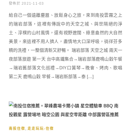
發佈於 2021-11-03
給自己一個遠離塵囂、放鬆身心之旅，來到南投雲霧之上
的瑞岩部落，這裡有傳說中的天空之城、與世隔絕的淨
土、淳樸的山村風情，還有視野遼闊、綠意盎然的大自然
美景，來這裡不用人擠人，盡情地大口深呼吸，徜徉芬多
精的洗禮，一整個清新又舒暢。 瑞岩部落 天空之城 兩天一
夜部落旅遊 第一天 台中高鐵集合→瑞岩部落鹿鳴山穀午餐
→瑞岩舊部落文化巡禮→DIY口簧琴→晚會、烤肉、歌唱
第二天 鹿鳴山穀 早餐→瑞岩新部落→泰 […]
,
南投住宿
走走玩玩-住宿