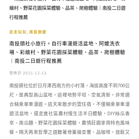
,
走走玩玩
南投旅遊
南投頭社小旅行。自行車漫遊活盆地、阿嬤洗衣
場、彩繪村、野菜花園採菜體驗、品茶、爬樹體驗
｜南投二日遊行程推薦
發佈於 2021-12-13
南投頭社位於日月潭西南方的小村落，海拔高度不到700公
尺，是典型高山盆地，這裡地勢平坦、空氣清新，非常適
合騎乘單車漫遊。這天來散步的雲住宿，不僅騎乘單車漫
遊活盆地，還走進社區農村慢生活半日體驗，DIY絲瓜香
皂、南瓜麵、野菜花園採菜體驗，農情莊園享用特色風味
餐。隔天再來哲學之道聽著骨董級音響、品咖啡，放鬆又