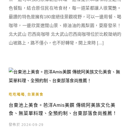
色餐點，結合原住民在地食材，每一道菜都讓人很驚艷。
最讚的特色是擁有180度絕佳景觀視野，可以一邊用餐、喝
咖啡，一邊欣賞遼闊山景、綠油油的鳳梨園，耍廢發呆！
北大武山 巴西崗咖啡 北大武山巴西崗咖啡位於比較陡峭的
山坡路上，路不僅小，也不好轉彎，開上來時 […]
,
吃吃喝喝
台東美食
台東池上美食。芭洋Amis美饌 傳統阿美族文化美
食、無菜單料理、全預約制、台東部落食尚推薦！
發佈於 2024-09-29