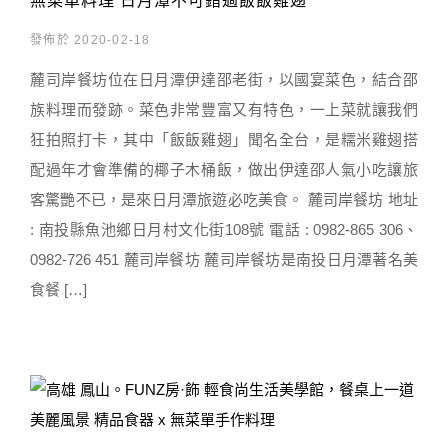
無菜單料理 日月潭不可錯過飯飯雞翅
發佈於 2020-02-18
麓司岸餐坊位在日月潭伊達邵老街，以國宴菜色，結合邵
族料理而發跡。菜色非常豐富又有特色，一上菜就讓我們
狂拍照打卡，其中「飯飯雞翅」聞名全台，是糯米雞翅搭
配過年才會準備的椰子木桶飯，做出伊達邵人氣小吃讓旅
客驚艷不已，是來日月潭旅遊必吃美食。 麓司岸餐坊 地址
: 南投縣魚池鄉日月村文化街108號 電話 : 0982-865 306、
0982-726 451 麓司岸餐坊 麓司岸餐坊是南投日月潭著名美
食餐 […]