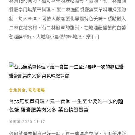
林賞花的同時，還可以來酒莊吃葡萄、品酒、饗二林庭園
餐廳享用無菜單料理。 饗二林庭園餐廳無菜單料理採預約
制，每人$500，可依人數客製化專屬特色美味。餐點融入
二林在地食材，有二林冠軍的馥米、在地酒莊釀製的白葡
萄酒醉草蝦、大城鄉小農種的66地瓜、樂 […]
,
台北美食
吃吃喝喝
台北無菜單料理。建一食堂 一生至少要吃一次的麵
包蟹 蟹膏肥美肉又多 菜色精緻豐富
發佈於 2020-11-17
偶爾就是要對自己好一點，買一些漂亮衣服，享用美味新