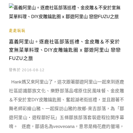
走走玩玩
嘉義阿里山。逐鹿社區部落巡禮、金皮雕＆不安於
室無菜單料理、DIY皮雕鑰匙圈 x 鄒遊阿里山 戀戀
FUZU之旅
發佈於 2016-08-12
Hank媽又來阿里山了，這次跟著鄒遊阿里山一起來到逐鹿
社區認識鄒族文化、樂野部落品嚐原住民風味餐、金皮雕
＆不安於室DIY皮雕鑰匙圈、奮起湖老街巡禮，並且跟著不
舞老師彩繪山豬、一起探訪山豬的故鄉-來吉部落，為「鄒
遊阿里山‧遊程鄒好玩」五條鄒族部落套裝遊程拉開序幕
唷。 逐鹿，鄒語名為veoveoana，意思是梅花鹿的獵場，