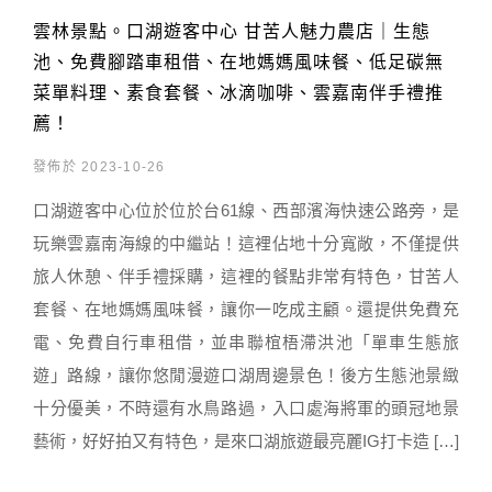
雲林景點。口湖遊客中心 甘苦人魅力農店｜生態
池、免費腳踏車租借、在地媽媽風味餐、低足碳無
菜單料理、素食套餐、冰滴咖啡、雲嘉南伴手禮推
薦！
發佈於 2023-10-26
口湖遊客中心位於位於台61線、西部濱海快速公路旁，是
玩樂雲嘉南海線的中繼站！這裡佔地十分寬敞，不僅提供
旅人休憩、伴手禮採購，這裡的餐點非常有特色，甘苦人
套餐、在地媽媽風味餐，讓你一吃成主顧。還提供免費充
電、免費自行車租借，並串聯椬梧滯洪池「單車生態旅
遊」路線，讓你悠閒漫遊口湖周邊景色！後方生態池景緻
十分優美，不時還有水鳥路過，入口處海將軍的頭冠地景
藝術，好好拍又有特色，是來口湖旅遊最亮麗IG打卡造 […]