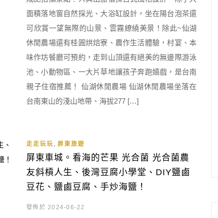
面積落地窗自然採光、大浴缸設計，坐在陽台泡茶還
可欣賞一望無際的山景、雲霧繚繞美景！除此~仙湖
休閒農場還有桂圓烘焙寮、農作生活體驗，村宴、本
味作坊餐廳可預約，走到山頂還有絕美的無邊際游泳
池、小動物區、一大片草地讓孩子奔跑嬉戲，是台南
親子住宿推薦！ 仙湖休閒農場 仙湖休閒農場坐落在
台南東山的淺山地帶、海拔277 […]
,
走走玩玩
屏東旅遊
屏東車城。看海的芒果 光合菌 光合菌農
友斜槓人生、後灣豆腐小學堂、DIY鹽鹵
豆花、鹽鹵豆腐、手炒海鹽！
發佈於 2024-06-22