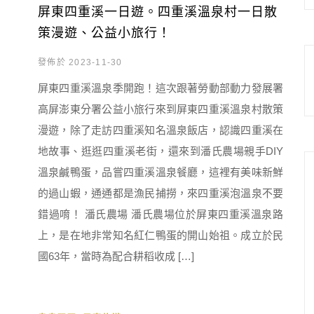
屏東四重溪一日遊。四重溪溫泉村一日散
策漫遊、公益小旅行！
發佈於 2023-11-30
屏東四重溪溫泉季開跑！這次跟著勞動部動力發展署
高屏澎東分署公益小旅行來到屏東四重溪溫泉村散策
漫遊，除了走訪四重溪知名溫泉飯店，認識四重溪在
地故事、逛逛四重溪老街，還來到潘氏農場親手DIY
溫泉鹹鴨蛋，品嘗四重溪溫泉餐廳，這裡有美味新鮮
的過山蝦，通通都是漁民捕撈，來四重溪泡溫泉不要
錯過唷！ 潘氏農場 潘氏農場位於屏東四重溪溫泉路
上，是在地非常知名紅仁鴨蛋的開山始祖。成立於民
國63年，當時為配合耕稻收成 […]