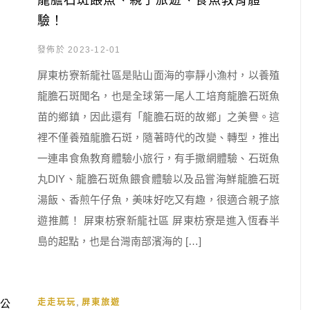
龍膽石斑餵魚、親子旅遊、食魚教育體
驗！
發佈於 2023-12-01
屏東枋寮新龍社區是貼山面海的寧靜小漁村，以養殖
龍膽石斑聞名，也是全球第一尾人工培育龍膽石斑魚
苗的鄉鎮，因此還有「龍膽石斑的故鄉」之美譽。這
裡不僅養殖龍膽石斑，隨著時代的改變、轉型，推出
一連串食魚教育體驗小旅行，有手撒網體驗、石斑魚
丸DIY、龍膽石斑魚餵食體驗以及品嘗海鮮龍膽石斑
湯飯、香煎午仔魚，美味好吃又有趣，很適合親子旅
遊推薦！ 屏東枋寮新龍社區 屏東枋寮是進入恆春半
島的起點，也是台灣南部濱海的 […]
,
走走玩玩
屏東旅遊