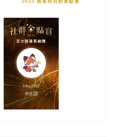
2023 痞客邦社群金點賞