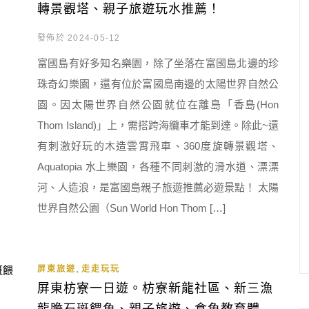
轉景觀塔、親子旅遊玩水推薦！
發佈於 2024-05-12
富國島有好多知名樂園，除了坐落在富國島北邊的珍
珠奇幻樂園，還有位於富國島南邊的太陽世界自然公
園。因太陽世界自然公園就位在離島「香島(Hon
Thom Island)」上，需搭跨海纜車才能到達。除此~還
有刺激好玩的木造雲霄飛車、360度旋轉景觀塔、
Aquatopia 水上樂園，各種不同刺激的滑水道、漂漂
河、人造浪，是富國島親子旅遊推薦必遊景點！ 太陽
世界自然公園（Sun World Hon Thom […]
,
屏東旅遊
走走玩玩
屏東枋寮一日遊。枋寮新龍社區、新三漁