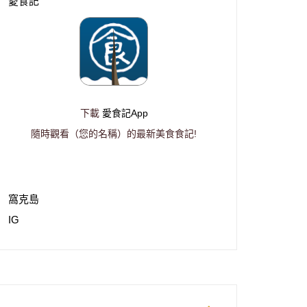
愛食記
下載
愛食記App
隨時觀看（您的名稱）的最新美食食記!
窩克島
IG