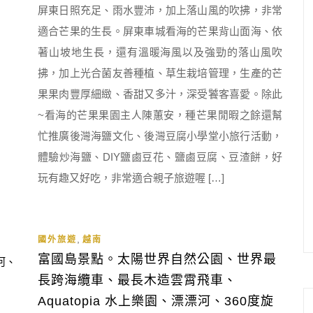
屏東日照充足、雨水豐沛，加上落山風的吹拂，非常
適合芒果的生長。屏東車城看海的芒果背山面海、依
著山坡地生長，還有溫暖海風以及強勁的落山風吹
拂，加上光合菌友善種植、草生栽培管理，生產的芒
果果肉豐厚細緻、香甜又多汁，深受饕客喜愛。除此
~看海的芒果果園主人陳蕙安，種芒果閒暇之餘還幫
忙推廣後灣海鹽文化、後灣豆腐小學堂小旅行活動，
體驗炒海鹽、DIY鹽鹵豆花、鹽鹵豆腐、豆渣餅，好
玩有趣又好吃，非常適合親子旅遊喔 […]
,
國外旅遊
越南
富國島景點。太陽世界自然公園、世界最
長跨海纜車、最長木造雲霄飛車、
Aquatopia 水上樂園、漂漂河、360度旋