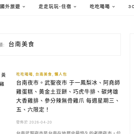
國外旅遊
走走玩玩-住宿
吃吃喝喝
3
台南美食
類:
,
,
吃吃喝喝
台南美食
懶人包
台南夜市。武聖夜市 于一鳳梨冰、阿堯師
雞蛋糕、黃金土豆餅、巧虎牛排、碳烤雄
大香雞排、參分辣無骨雞爪 每週星期三、
五、六限定！
發佈於 2026-04-20
台南武聖夜市是台南在地歷史最悠久的老牌夜市，位