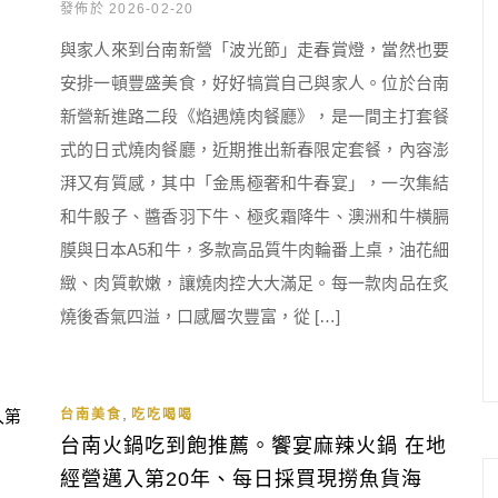
發佈於 2026-02-20
與家人來到台南新營「波光節」走春賞燈，當然也要
安排一頓豐盛美食，好好犒賞自己與家人。位於台南
新營新進路二段《焰遇燒肉餐廳》，是一間主打套餐
式的日式燒肉餐廳，近期推出新春限定套餐，內容澎
湃又有質感，其中「金馬極奢和牛春宴」，一次集結
和牛骰子、醬香羽下牛、極炙霜降牛、澳洲和牛橫膈
膜與日本A5和牛，多款高品質牛肉輪番上桌，油花細
緻、肉質軟嫩，讓燒肉控大大滿足。每一款肉品在炙
燒後香氣四溢，口感層次豐富，從 […]
,
台南美食
吃吃喝喝
台南火鍋吃到飽推薦。饗宴麻辣火鍋 在地
經營邁入第20年、每日採買現撈魚貨海