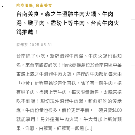
,
吃吃喝喝
台南美食
台南美食。森之牛溫體牛肉火鍋、牛肉
湯、腱子肉、盡磅上等牛肉、台南牛肉火
鍋推薦！
發佈於 2025-05-31
台南除了小吃，新鮮溫體牛肉湯、牛肉火鍋也很知
名，來台南旅遊必吃！Hank媽推薦位於台南東區中華
東路上森之牛溫體牛肉火鍋，這裡的牛肉都是每天由
「小黃」計程車遠從善化直送，除了有一般牛肉，還
有腱子肉、盡磅上等牛肉，每天限量販售，太晚來還
吃不到喔！現切現沖溫體牛肉湯，新鮮好吃的沒話
說，牛肉份量也很多，價位更是平價，一碗只要$100
就能享用！另外還有牛肉火鍋，牛大骨加上新鮮蘋
果、洋蔥、白蘿蔔、紅蘿蔔一起熬 […]