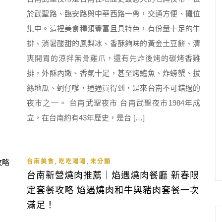
於武聖路、臨安路與中華西路一帶，交通方便、攤位
集中。這裡美食種類豐富且具特色，有份量十足的牛
排、消暑酸甜的鳳梨冰、香酥夠味的黃金土豆餅、清
爽開胃的涼拌無骨雞爪，還有先炸後烤的碳烤香雞
排，外酥內嫩、香氣十足，甚至烤鱸魚、炸螃蟹、拔
絲地瓜、蚵仔嗲，通通買得到，是來台南不可錯過的
夜市之一。 台南武聖夜市 台南武聖夜市1984年成
立，在台南約有43年歷史，是台 […]
,
,
台南美食
吃吃喝喝
未分類
台南新營燒肉推薦｜焰遇燒肉餐廳 新春限
定套餐攻略 焰遇燒肉和牛與豬肉套餐一次
滿足！