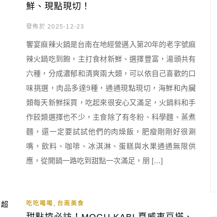
鮮、現點現切！
發佈於 2025-12-23
饗宴麻辣火鍋是台南在地經營邁入第20年的老字號麻
辣火鍋吃到飽，主打食材新鮮、選擇豐富，湯頭共有
六種，分成濃郁和清爽兩大類，可以依自己喜歡的口
味挑選，肉品多達9種，通通現點現切，海鮮和內臟
類每天新鮮採買，吃起來很安心又滿足，火鍋料和手
作餃類選擇也不少，主食除了有冬粉、科學麵、蒸煮
麵，還一定要試試他們的肉燥飯，肥瘦剛剛好很涮
嘴，飲料、咖啡、冰淇淋、蛋糕與水果通通無限供
應，從開鍋一路吃到甜點一次滿足，朋 […]
,
吃吃喝喝
台南美食