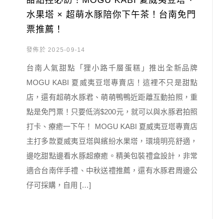
甜點控必訪！MOGU KABI 夏威夷豆塔、
水果塔 × 超萌水豚陪你下午茶！台南免門
票推薦！
發佈於 2025-09-14
台南人氣甜點「狸小路千層蛋糕」推出全新品牌
MOGU KABI 夏威夷豆塔專賣店！這裡不只是甜點
店，還有超萌水豚君、萌萌鴨鴨近距離互動拍照，重
點是免門票！只要低消$200元，就可以與水豚君拍照
打卡、療癒一下午！ MOGU KABI 夏威夷豆塔專賣店
主打多款夏威夷豆塔與繽紛水果塔，環境明亮舒適，
邊吃甜點邊看水豚超療癒。精美包裝禮盒設計，非常
適合台南伴手禮、中秋送禮推薦，還有水豚君周邊公
仔可採購，自用 […]