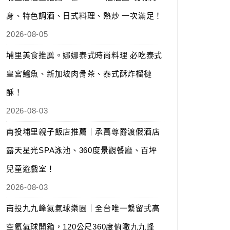
身、特色調酒、日式料理、熱炒 一次滿足！
2026-08-05
埔里美食推薦。娜娜泰式時尚料理 必吃泰式
皇宮鱸魚、新加坡肉骨茶、泰式酥炸榴槤
酥！
2026-08-03
南投埔里親子飯店推薦｜承萬尊爵渡假酒店
露天星光SPA泳池、360度景觀餐廳、百坪
兒童遊戲室！
2026-08-03
南投九九峰氦氣球樂園｜全台唯一繫留式高
空氦氣球開箱，120公尺360度俯瞰九九峰