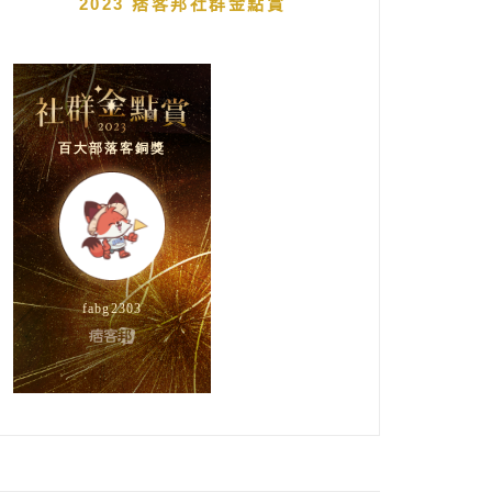
2023 痞客邦社群金點賞