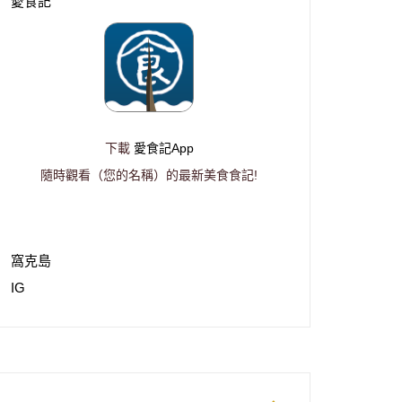
愛食記
下載
愛食記App
隨時觀看（您的名稱）的最新美食食記!
窩克島
IG