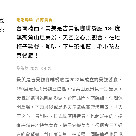
,
吃吃喝喝
台南美食
台南楠西。景美是吉景觀咖啡餐廳 180度
無死角山嵐美景、天空之心景觀台、在地
梅子雞餐、咖啡、下午茶推薦！毛小孩友
善餐廳！
發佈於 2025-04-25
景美是吉景觀咖啡餐廳是2022年成立的景觀餐廳，
180度無死角景觀座位區，優美山嵐景色一覽無遺，
天氣好還可遠眺到澎湖、台南北門、南鯤鯓、仙湖休
閒農場，下雨過後或是冬天還能觀賞雲海美景，「天
空之心」景觀區、日式風庭院造景，也超好拍的，還
有梅嶺在地特色美食、梅子套餐美食，很適合三五好
友約會聚餐、賞山嵐美景、拍美照，同時這裡也是毛