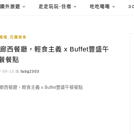
國外旅遊
走走玩玩-住宿
吃吃喝喝
3
,
喝喝
花蓮美食
西餐廳，輕食主義 x Buffet豐盛午
餐餐點
-09-13 由
fabg2303