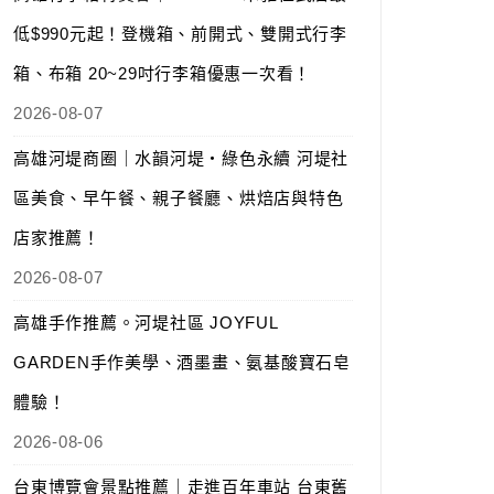
低$990元起！登機箱、前開式、雙開式行李
箱、布箱 20~29吋行李箱優惠一次看！
2026-08-07
高雄河堤商圈｜水韻河堤‧綠色永續 河堤社
區美食、早午餐、親子餐廳、烘焙店與特色
店家推薦！
2026-08-07
高雄手作推薦。河堤社區 JOYFUL
GARDEN手作美學、酒墨畫、氨基酸寶石皂
體驗！
2026-08-06
台東博覽會景點推薦｜走進百年車站 台東舊