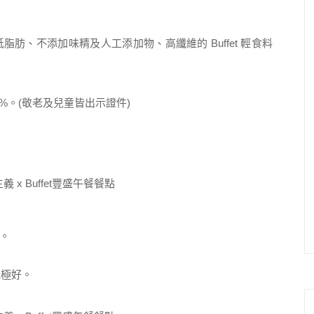
肪、不添加味精及人工添加物、高纖維的 Buffet 輕食料
0+10%。(敬老及兒童皆出示證件)
。
光極好。