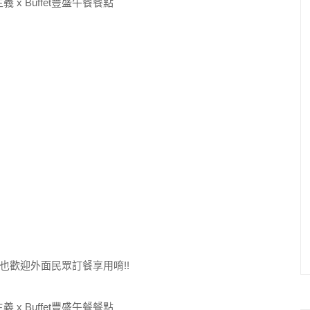
歡迎外面民眾訂餐享用唷!!