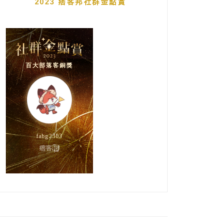
2023 痞客邦社群金點賞