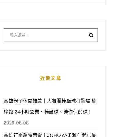
近期文章
高雄親子休閒推薦｜大魯閣棒壘球打擊場 楠
梓館 24小時營業、棒壘球、迷你保齡球！
2026-08-08
高雄行李箱特賣會｜JOHOYA禾雅仁武店最