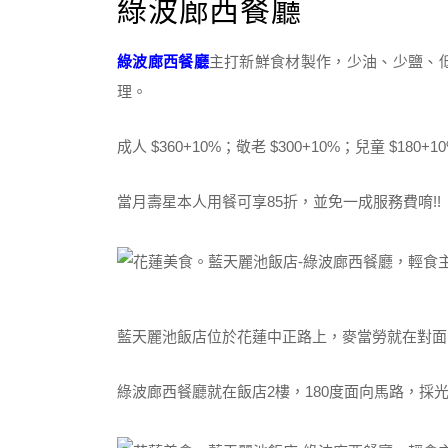
綠波廊西餐廳
綠波廊西餐廳
主打新鮮食材製作，少油、少鹽、低脂
理。
成人 $360+10%；敬老 $300+10%；兒童 $18
當月壽星本人用餐可享85折，並免一成服務費唷!!
藍天麗池飯店位於花蓮中正路上，麥當勞就在對面
綠波廊西餐廳就在飯店2樓，180度面向馬路，採