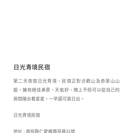
日光青境民宿
第二天夜宿日光青境，民宿正對合歡山及奇萊山山
脈，擁有絕佳美景，天氣好，晚上不但可以從自己的
房間陽台看星星，一早還可賞日出。
日光青境民宿
地址 : 南投縣仁愛鄉壽亭巷31號