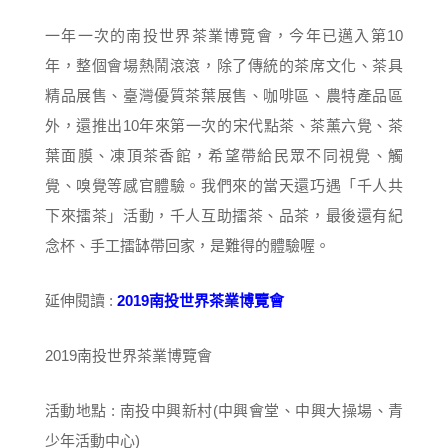
一年一次的南投世界茶業博覽會，今年已邁入第10
年，整個會場熱鬧滾滾，除了傳統的茶席文化、茶具
精品展售、臺灣優質茶葉展售、咖啡區、農特產品區
外，還推出10年來第一次的宋代點茶、茶薰六覺、茶
葉面膜、凍頂茶香館，希望帶給民眾不同視覺、觸
覺、嗅覺等感官體驗。我們來的當天還巧遇「千人共
下來擂茶」活動，千人互助擂茶、品茶，最後還有紀
念杯、手工擂缽帶回家，是難得的體驗喔。
延伸閱讀 :
2019南投世界茶業博覽會
2019南投世界茶業博覽會
活動地點 : 南投中興新村(中興會堂、中興大操場、青
少年活動中心)