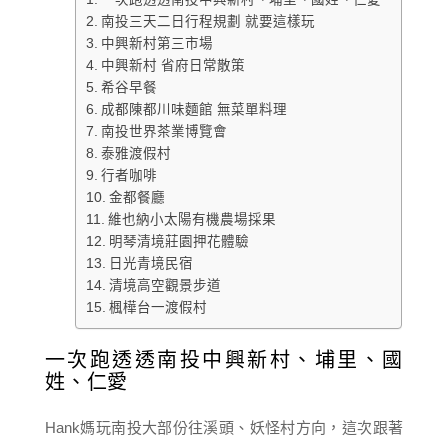
南投三天二日行程規劃 就要這樣玩
中興新村第三市場
中興新村 省府日常散策
希谷早餐
成都陳都川味麵館 無菜單料理
南投世界茶業博覽會
泰雅渡假村
行者咖啡
金都餐廳
維也納小太陽有機農場採果
明琴清境莊園押花體驗
日光青境民宿
清境高空觀景步道
楓樺台一渡假村
一次跑透透南投中興新村、埔里、國
姓、仁愛
Hank媽玩南投大部份往溪頭、妖怪村方向，這次跟著