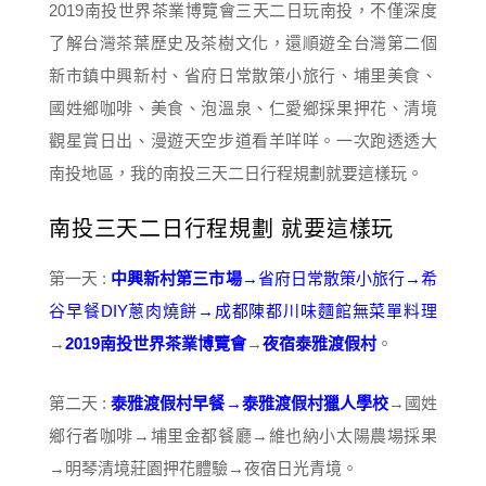
2019南投世界茶業博覽會三天二日玩南投，不僅深度
了解台灣茶葉歷史及茶樹文化，還順遊全台灣第二個
新市鎮中興新村、省府日常散策小旅行、埔里美食、
國姓鄉咖啡、美食、泡溫泉、仁愛鄉採果押花、清境
觀星賞日出、漫遊天空步道看羊咩咩。一次跑透透大
南投地區，我的南投三天二日行程規劃就要這樣玩。
南投三天二日行程規劃 就要這樣玩
第一天 :
中興新村第三市場
→省府日常散策小旅行→希
谷早餐DIY蔥肉燒餅→成都陳都川味麵館無菜單料理
→
2019南投世界茶業博覽會
→
夜宿泰雅渡假村
。
第二天 :
泰雅渡假村早餐→泰雅渡假村獵人學校
→國姓
鄉行者咖啡→埔里金都餐廳→維也納小太陽農場採果
→明琴清境莊園押花體驗→夜宿日光青境。