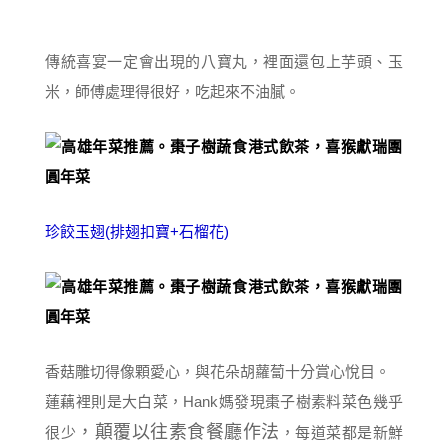
傳統喜宴一定會出現的八寶丸，裡面還包上芋頭、玉
米，師傅處理得很好，吃起來不油膩。
珍餃玉翅(排翅扣寶+石榴花)
香菇雕切得像顆愛心，與花朵胡蘿蔔十分賞心悅目。
蓮藕裡則是大白菜，Hank媽發現棗子樹素料菜色幾乎
，顛覆以往素食餐廳作法
很少
，每道菜都是新鮮