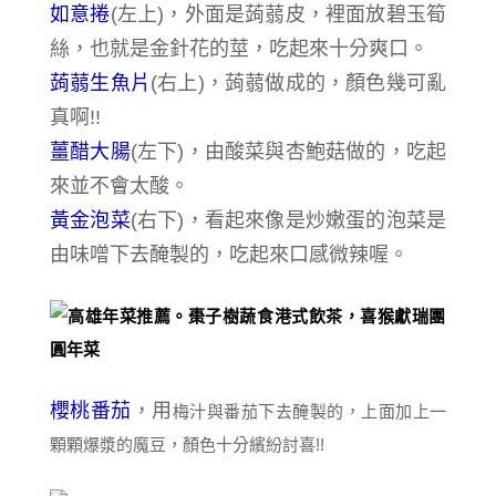
如意捲
(左上)，外面是
蒟蒻皮，
裡面放
碧玉筍
絲
，也就是金針花的莖，吃起來十分爽口。
蒟蒻
生魚片
(右上)，
蒟蒻做成的，顏色幾可亂
真啊!!
薑醋大腸
(左下)，由酸菜與杏鮑菇做的，吃起
來並不會太酸。
黃金泡菜
(右下)，看起來像是炒嫩蛋的泡菜是
由味噌下去醃製的，吃起來口感微辣喔。
櫻桃番茄
，用
梅汁與番茄下去醃製的，上面加上一
顆顆爆漿的魔豆，顏色十分繽紛討喜!!