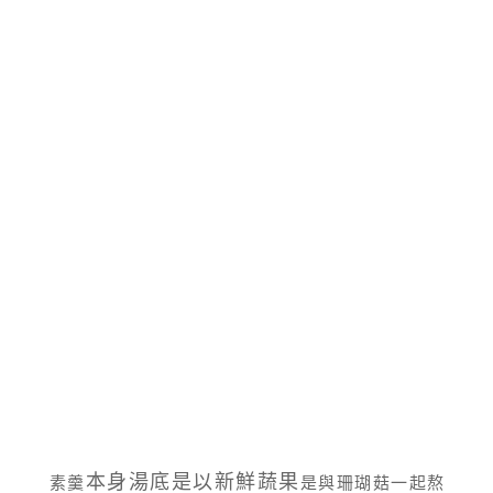
本身湯底是以新鮮蔬果
素羹
是與珊瑚菇一起熬