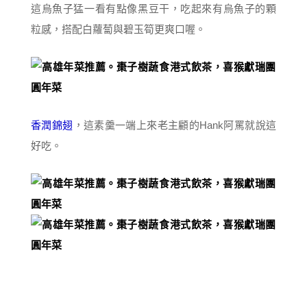
這烏魚子猛一看有點像黑豆干，吃起來有烏魚子的顆
粒感，搭配白蘿蔔與碧玉筍更爽口喔。
香潤錦翅
，這素羹一端上來老主顧的Hank阿罵就說這
好吃。