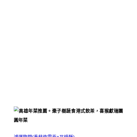
鴻運臨門(香菇炸雲吞+叉燒酥)