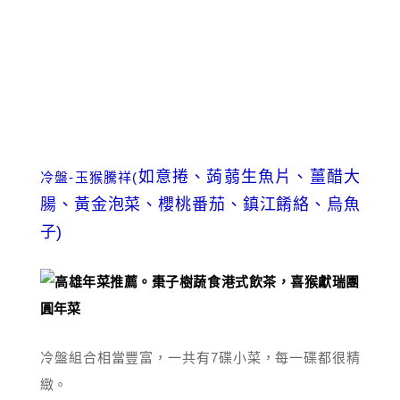
如意捲、
蒟蒻
生魚片、
薑醋大
冷盤-玉猴騰祥(
腸、
黃金泡菜、
櫻桃番茄、
鎮江餚絡、
烏魚
子)
冷盤組合相當豐富，一共有7碟小菜，每一碟都很精
緻。