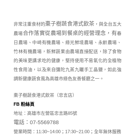
棗子樹蔬食港式飲茶
非常注重食材的
，與全台五大
合作落實從農場到餐桌的經營理念，有
農場
春
日農場、中崎有機農場、綠光鮮境農場、永齡農場、
竹林有機農場，新鮮蔬果由農場直接配送，除了食物
的美味更講求吃的健康，堅持使用不易氧化的全植物
性食用油，以及來自彌陀九蒸九曬手工晶鹽，如此強
調新健康蔬食風為高雄市綠色友善餐廳之一。
棗子樹蔬食港式飲茶（忠言店）
FB 粉絲頁
地址：高雄市左營區忠言路85號
電話：07-5569788
營業時間：11:30~14:00；17:30~21:00；全年無休服務