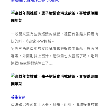
一咬開來還有些微爆漿的感覺，裡面有香菇末與素肉
燥的料，吃起來不會過鹹。
另外三角形造型的叉燒酥看起來很像蛋黃酥，裡面包
咖哩，外面則抹上蜜汁。這份量也太豐富了吧，吃到
這裡Hank媽都快陣亡了….
養生甘露
這湯頭另外還加上人蔘、紅棗、山藥，清甜好喝的讓