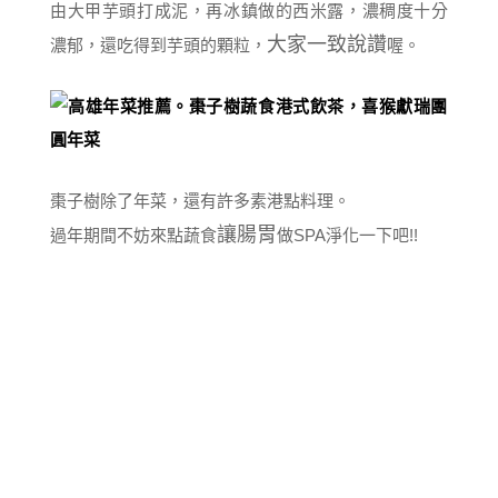
由大甲芋頭打成泥，再冰鎮做的西米露，濃稠度十分
大家一致說讚
濃郁，還吃得到芋頭的顆粒，
喔。
棗子樹除了年菜，還有許多素港點料理。
讓腸胃
過年期間不妨來點蔬食
做SPA淨化一下吧!!