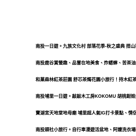
南投一日遊。九族文化村 部落花季-秋之盛典 搭
南投鹿谷賞螢趣、品嘗在地美食、炸蟋蟀、苦茶油
和菓森林紅茶莊園 舒芯茶燭花園小旅行！持木紅茶
南投埔里一日遊。敲敲木工房KOKOMU 胡桃鉗娃
寶湖宮天地堂地母廟 埔里超人氣IG打卡景點、情
南投頭社小旅行。自行車漫遊活盆地、阿嬤洗衣場