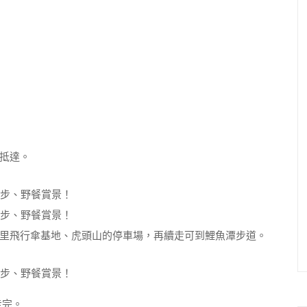
抵達。
里飛行傘基地、虎頭山的停車場，再續走可到鯉魚潭步道。
走完。