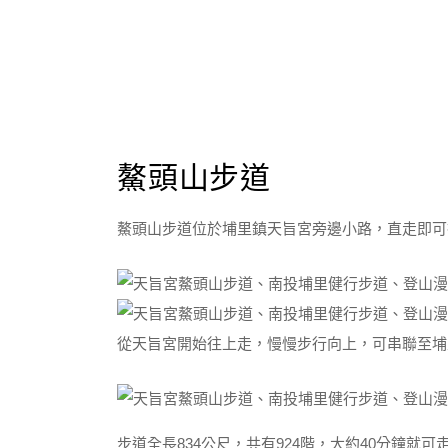
鰲頭山步道
鰲頭山步道位於埔里鎮天旨宮旁邊小路，直走即可
從天旨宮開始往上走，慢慢步行向上，可串聯至埔
步道全長834公尺，共有924階，大約40分鐘就可