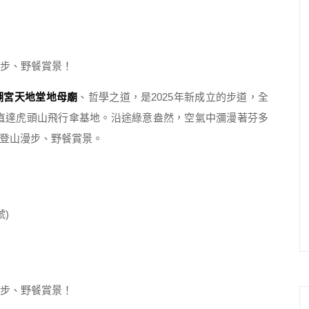
湖宮天地堂地母廟
、哲學之道，是2025年新成立的步道，全
完，直達虎頭山飛行傘基地。沿途綠意盎然，空氣中瀰漫著芬多
登山漫步、野餐賞景。
號)