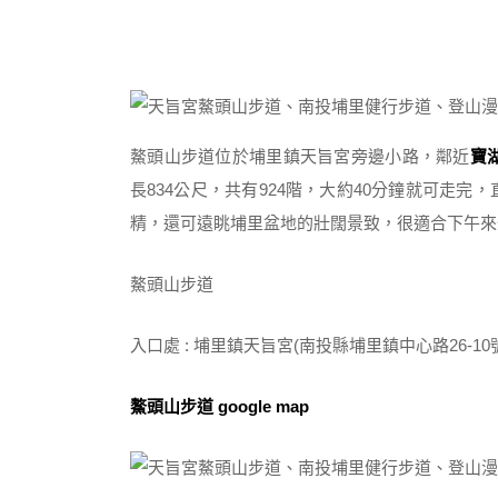
鰲頭山步道位於埔里鎮天旨宮旁邊小路，鄰近
寶
長834公尺，共有924階，大約40分鐘就可走
精，還可遠眺埔里盆地的壯闊景致，很適合下午來
鰲頭山步道
入口處 : 埔里鎮天旨宮(南投縣埔里鎮中心路26-10
鰲頭山步道 google map