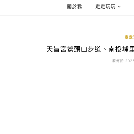
關於我
走走玩玩
走走
天旨宮鰲頭山步道、南投埔
發佈於 2025