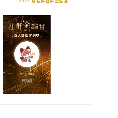
2023 痞客邦社群金點賞