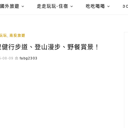
國外旅遊
走走玩玩-住宿
吃吃喝喝
3
,
玩玩
南投旅遊
里健行步道、登山漫步、野餐賞景！
-08-09 由
fabg2303