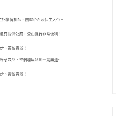
主祀慚愧祖師、關聖帝君及保生大帝。
還有提供公廁，登山健行非常便利！
綠意盎然，整個埔里盆地一覽無遺~