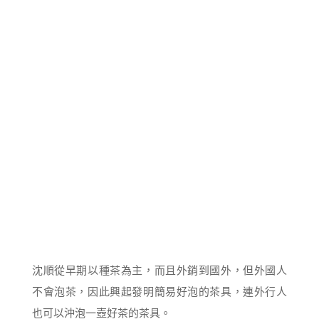
沈順從早期以種茶為主，而且外銷到國外，但外國人
不會泡茶，因此興起發明簡易好泡的茶具，連外行人
也可以沖泡一壺好茶的茶具。