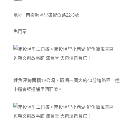
地址 : 南投縣埔里鎮鯉魚路22-3號
免門票
鯉魚潭總面積19公頃，環湖一圈大約40分鐘路程，途
中還會經過埔里酒莊唷。