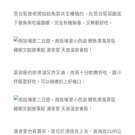
筊白筍是老闆姑姑魚菜共生種植的，在筊白筍菜園底
下養魚來吃福壽螺，完全有機無毒，又鮮脆好吃。
富排飯的排骨滷又炸又滷，肉質十分軟嫩好吃，醬汁
拌飯更好吃，可以接連扒上好幾口。
滿食堂也有賣茶，是位於清境在上去，高海拔2100公