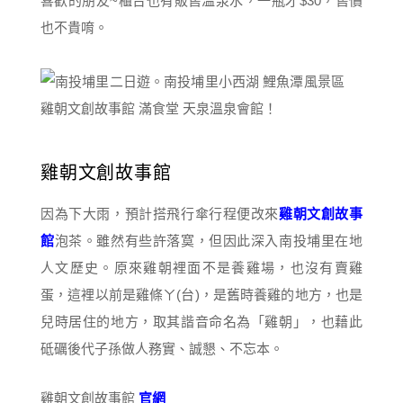
喜歡的朋友~櫃台也有販售溫泉水，一瓶才$30，售價
也不貴唷。
雞朝文創故事館
因為下大雨，預計搭飛行傘行程便改來
雞朝文創故事
館
泡茶。雖然有些許落寞，但因此深入南投埔里在地
人文歷史。原來雞朝裡面不是養雞場，也沒有賣雞
蛋，這裡以前是雞條ㄚ(台)，是舊時養雞的地方，也是
兒時居住的地方，取其諧音命名為「雞朝」，也藉此
砥礪後代子孫做人務實、誠懇、不忘本。
雞朝文創故事館
官網