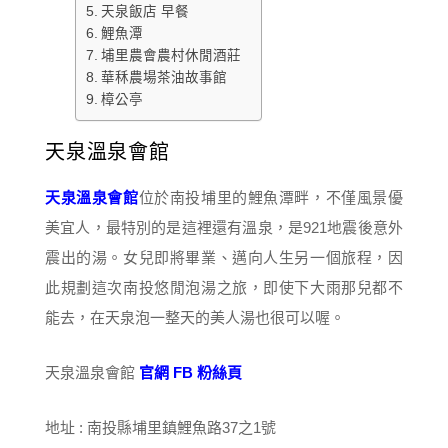
天泉飯店 早餐
鯉魚潭
埔里農會農村休閒酒莊
華秝農場茶油故事館
樟公亭
天泉溫泉會館
天泉溫泉會館
位於南投埔里的鯉魚潭畔，不僅風景優
美宜人，最特別的是這裡還有溫泉，是921地震後意外
震出的湯。女兒即將畢業、邁向人生另一個旅程，因
此規劃這次南投悠閒泡湯之旅，即使下大雨那兒都不
能去，在天泉泡一整天的美人湯也很可以喔。
天泉溫泉會館
官網
FB 粉絲頁
地址 : 南投縣埔里鎮鯉魚路37之1號